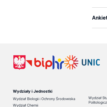
na
Wniosek
W przyp
semest
zm
opłat, 
Ankie
na
wypełni
Pamięt
rachun
Word, 
Pamięt
w
Inte
Word, 
bądź na
Wydziały i Jednostki
Wydział St
Wydział Biologii i Ochrony Środowiska
Politologic
Wydział Chemii