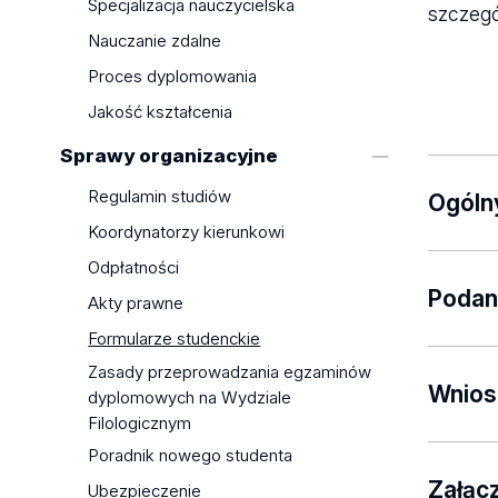
Specjalizacja nauczycielska
szczegó
Nauczanie zdalne
Proces dyplomowania
Jakość kształcenia
Sprawy organizacyjne
Regulamin studiów
Ogóln
Koordynatorzy kierunkowi
Odpłatności
Podan
Akty prawne
Formularze studenckie
Osoba s
Zasady przeprowadzania egzaminów
się o w
Wnios
dyplomowych na Wydziale
Filologicznym
Decyzję
Na pods
Poradnik nowego studenta
semest
dyplomo
Załąc
Ubezpieczenie