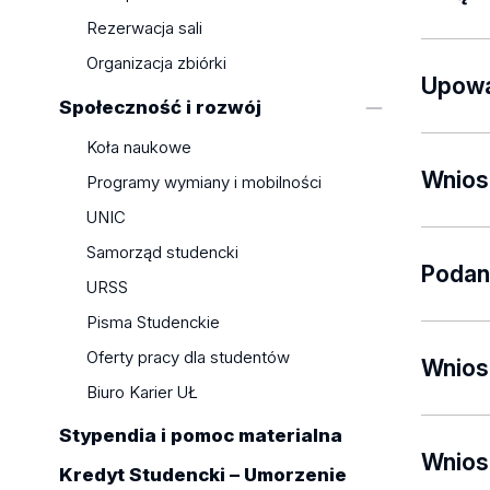
terminu
Po wzno
Rezerwacja sali
dyplomo
którego
Oświadc
Organizacja zbiórki
określo
należy 
Upowa
Downlo
Społeczność i rozwój
powtarz
Podstaw
powtarz
Koła naukowe
może by
wirtual
Wnios
Programy wymiany i mobilności
*Dzieka
UNIC
Pamięt
Rektor o
Osoba s
Samorząd studencki
Word, 
tj. zwol
Podan
URSS
Uzasadn
Pisma Studenckie
do dnia
W szcze
Oferty pracy dla studentów
niepełn
Wnios
Pamięt
Biuro Karier UŁ
się o i
przesł
(karta 
Na komp
Stypendia i pomoc materialna
Łódzki
rozlicz
języku 
Wnios
Kredyt Studencki – Umorzenie