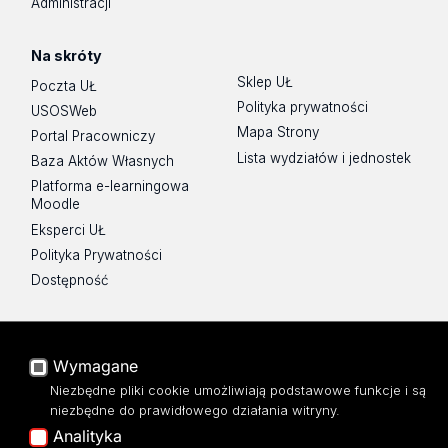
Administracji
egzaminów dyplomowych w Uniwersytecie Łódzkim
przy użyciu środków komunikacji elektronicznej
Na skróty
Sklep UŁ
Poczta UŁ
Polityka prywatności
USOSWeb
Mapa Strony
Portal Pracowniczy
Lista wydziałów i jednostek
Baza Aktów Własnych
Platforma e-learningowa
Moodle
Eksperci UŁ
Polityka Prywatności
Dostępność
Wymagane
ul. Pomorska 171/173
Niezbędne pliki cookie umożliwiają podstawowe funkcje i są
90-236 Łódź
niezbędne do prawidłowego działania witryny.
kontakt@filologia.uni.lodz.pl
Analityka
tel: 42/665 51 06