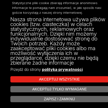
Statystyczne pliki cookie zbierają informacje anonimowo.
fax: 42/665 52 54
Informacje te pomagają nam zrozumieć, w jaki sposób nasi
goście korzystają z naszej strony internetowej.
Nasza strona internetowa używa plików
cookies (tzw. ciasteczka) w celach
statystycznych, reklamowych oraz
funkcjonalnych. Dzięki nim możemy
indywidualnie dostosować stronę do
Twoich potrzeb. Każdy może
zaakceptować pliki cookies albo ma
możliwość wyłączenia ich w
Projekt Multiportalu UŁ współfinansowany z funduszy Unii Europejskiej w
przeglądarce, dzięki czemu nie będą
ramach konkursu NCBR
zbierane żadne informacje
Przejdź do strony
polityka prywatności
AKCEPTUJ WSZYSTKIE
AKCEPTUJ TYLKO WYMAGANE
ZARZĄDZAJ COOKIES
ZAPISZ I ZAMKNIJ