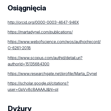
Osiągnięcia
http://orcid.org/0000-0003-4647-946X
https://martadynel.com/publications/
https://www.webofscience.com/wos/author/record/
O-6261-2018
https://www.scopus.com/authid/detail.uri?
authorId=15135684300
https://www.researchgate.net/profile/Marta_Dynel
https://scholar.google.pl/citations?
user=GpVv8c8AAAAJ&hl=pl
Dyżury