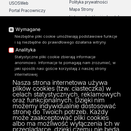
Polityka prywatności
USOSWeb
Mapa Strony
Portal Pracowniczy
Lista wydziałów i jednostek
Baza Aktów Własnych
Platforma e-learningowa
Wymagane
Moodle
Niezbędne pliki cookie umożliwiają podstawowe funkcje
Eksperci UŁ
i są niezbędne do prawidłowego działania witryny.
Polityka Prywatności
Analityka
Dostępność
Statystyczne pliki cookie zbierają informacje
anonimowo. Informacje te pomagają nam zrozumieć, w
jaki sposób nasi goście korzystają z naszej strony
internetowej.
Nasza strona internetowa używa
ul. Pomorska 171/173
plików cookies (tzw. ciasteczka) w
90-236 Łódź
celach statystycznych, reklamowych
kontakt@filologia.uni.lodz.pl
oraz funkcjonalnych. Dzięki nim
tel: 42/665 51 06
możemy indywidualnie dostosować
fax: 42/665 52 54
stronę do Twoich potrzeb. Każdy
może zaakceptować pliki cookies
albo ma możliwość wyłączenia ich w
przeglądarce, dzięki czemu nie będą