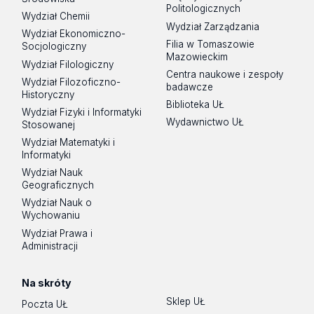
Politologicznych
Wydział Chemii
Wydział Zarządzania
Wydział Ekonomiczno-
Filia w Tomaszowie
Socjologiczny
Mazowieckim
Wydział Filologiczny
Centra naukowe i zespoły
Wydział Filozoficzno-
badawcze
Historyczny
Biblioteka UŁ
Wydział Fizyki i Informatyki
Wydawnictwo UŁ
Stosowanej
Wydział Matematyki i
Informatyki
Wydział Nauk
Geograficznych
Wydział Nauk o
Wychowaniu
Wydział Prawa i
Administracji
Na skróty
Sklep UŁ
Poczta UŁ