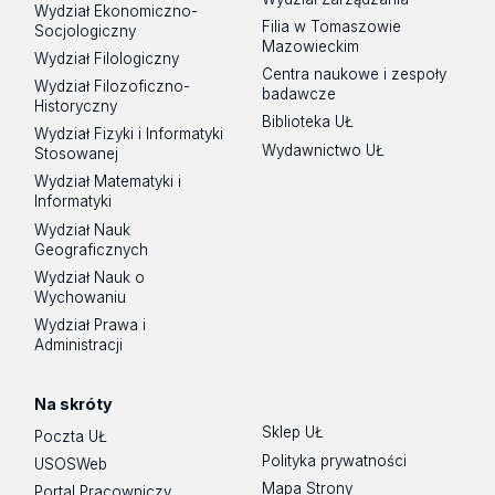
Wydział Ekonomiczno-
Filia w Tomaszowie
Socjologiczny
Mazowieckim
Wydział Filologiczny
Centra naukowe i zespoły
Wydział Filozoficzno-
badawcze
Historyczny
Biblioteka UŁ
Wydział Fizyki i Informatyki
Wydawnictwo UŁ
Stosowanej
Wydział Matematyki i
Informatyki
Wydział Nauk
Geograficznych
Wydział Nauk o
Wychowaniu
Wydział Prawa i
Administracji
Na skróty
Sklep UŁ
Poczta UŁ
Polityka prywatności
USOSWeb
Mapa Strony
Portal Pracowniczy