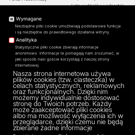
Lista wydziałów i jednostek
Baza Aktów Własnych
Platforma e-learningowa
Wymagane
Moodle
Niezbędne pliki cookie umożliwiają podstawowe funkcje
Eksperci UŁ
i są niezbędne do prawidłowego działania witryny.
Polityka Prywatności
Analityka
Dostępność
Statystyczne pliki cookie zbierają informacje
anonimowo. Informacje te pomagają nam zrozumieć, w
jaki sposób nasi goście korzystają z naszej strony
internetowej.
Nasza strona internetowa używa
ul. Pomorska 171/173
plików cookies (tzw. ciasteczka) w
90-236 Łódź
celach statystycznych, reklamowych
kontakt@filologia.uni.lodz.pl
oraz funkcjonalnych. Dzięki nim
tel: 42/665 51 06
możemy indywidualnie dostosować
fax: 42/665 52 54
stronę do Twoich potrzeb. Każdy
może zaakceptować pliki cookies
albo ma możliwość wyłączenia ich w
przeglądarce, dzięki czemu nie będą
zbierane żadne informacje