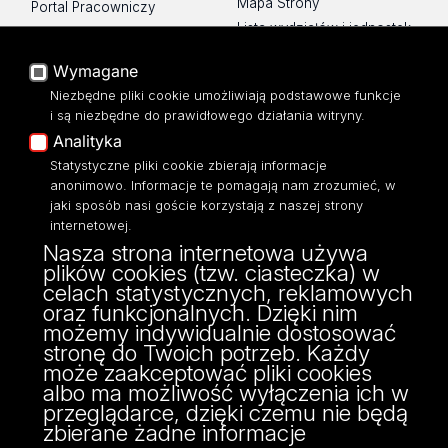
Mapa Strony
Portal Pracowniczy
Lista wydziałów i jednostek
Baza Aktów Własnych
Platforma e-learningowa
Wymagane
Moodle
Niezbędne pliki cookie umożliwiają podstawowe funkcje
Eksperci UŁ
i są niezbędne do prawidłowego działania witryny.
Polityka Prywatności
Analityka
Dostępność
Statystyczne pliki cookie zbierają informacje
anonimowo. Informacje te pomagają nam zrozumieć, w
jaki sposób nasi goście korzystają z naszej strony
internetowej.
Nasza strona internetowa używa
ul. Pomorska 171/173
plików cookies (tzw. ciasteczka) w
90-236 Łódź
celach statystycznych, reklamowych
kontakt@filologia.uni.lodz.pl
oraz funkcjonalnych. Dzięki nim
tel: 42/665 51 06
możemy indywidualnie dostosować
fax: 42/665 52 54
stronę do Twoich potrzeb. Każdy
może zaakceptować pliki cookies
albo ma możliwość wyłączenia ich w
przeglądarce, dzięki czemu nie będą
zbierane żadne informacje