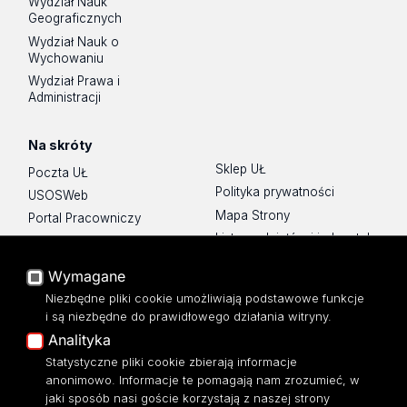
Wydział Nauk
Geograficznych
Wydział Nauk o
Wychowaniu
Wydział Prawa i
Administracji
Na skróty
Sklep UŁ
Poczta UŁ
Polityka prywatności
USOSWeb
Mapa Strony
Portal Pracowniczy
Lista wydziałów i jednostek
Baza Aktów Własnych
Platforma e-learningowa
Wymagane
Moodle
Niezbędne pliki cookie umożliwiają podstawowe funkcje
Eksperci UŁ
i są niezbędne do prawidłowego działania witryny.
Polityka Prywatności
Analityka
Dostępność
Statystyczne pliki cookie zbierają informacje
anonimowo. Informacje te pomagają nam zrozumieć, w
jaki sposób nasi goście korzystają z naszej strony