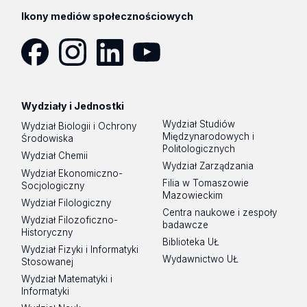
Ikony mediów społecznościowych
Facebook
Instagram
LinkedIn
YouTube
Wydziały i Jednostki
Wydział Studiów
Wydział Biologii i Ochrony
Międzynarodowych i
Środowiska
Politologicznych
Wydział Chemii
Wydział Zarządzania
Wydział Ekonomiczno-
Filia w Tomaszowie
Socjologiczny
Mazowieckim
Wydział Filologiczny
Centra naukowe i zespoły
Wydział Filozoficzno-
badawcze
Historyczny
Biblioteka UŁ
Wydział Fizyki i Informatyki
Wydawnictwo UŁ
Stosowanej
Wydział Matematyki i
Informatyki