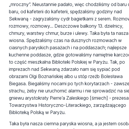
„mroczny”. Nieustannie padało, więc chodziliśmy od baru
baru, od kafeterii do kafeterii, spędzaliśmy godziny nad
Sekwaną - zagryzaliśmy cydr bagietkami z serem. Rozmo
rozmowy, rozmowy… Deszczowe balkony 13. dzielnicy,
chmury, warstwy chmur, burze i ulewy. Taka była ta nasza
wiosna. Spędzaliśmy czas na dusznych rozmowach w
ciasnych paryskich pasażach i na poddaszach; najlepsze
kuchenne poddasze, gdzie gotowaliśmy namiętnie karczo
to część mieszkalna Biblioteki Polskiej w Paryżu. Tak, po
imprezach nad Sekwaną zdarzało nam się sypiać pod
obrazami Olgi Boznańskiej albo u stóp rzeźb Bolesława
Biegasa. Biegaliśmy nocami po tych korytarzach - zawsz
strachu, żeby nie uruchomić alarmu i nie sprowadzić na si
gniewu arystokraty Pierre’a Zaleskiego [śmiech] - prezesa
Towarzystwa Historyczno-Literackiego, zarządzającego
Biblioteką Polską w Paryżu.
Taka była nasza ciemna paryska wiosna, a ja jestem osob