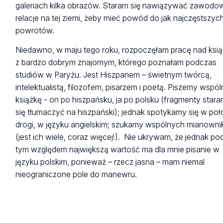
galeriach kilka obrazów. Staram się nawiązywać zawodo
relacje na tej ziemi, żeby mieć powód do jak najczęstszyc
powrotów.
Niedawno, w maju tego roku, rozpoczęłam pracę nad ksi
z bardzo dobrym znajomym, którego poznałam podczas
studiów w Paryżu. Jest Hiszpanem – świetnym twórcą,
intelektualistą, filozofem, pisarzem i poetą. Piszemy wspó
książkę - on po hiszpańsku, ja po polsku (fragmenty star
się tłumaczyć na hiszpański); jednak spotykamy się w po
drogi, w języku angielskim; szukamy wspólnych mianown
(jest ich wiele, coraz więcej!). Nie ukrywam, że jednak po
tym względem największą wartość ma dla mnie pisanie w
języku polskim, ponieważ – rzecz jasna – mam niemal
nieograniczone pole do manewru.