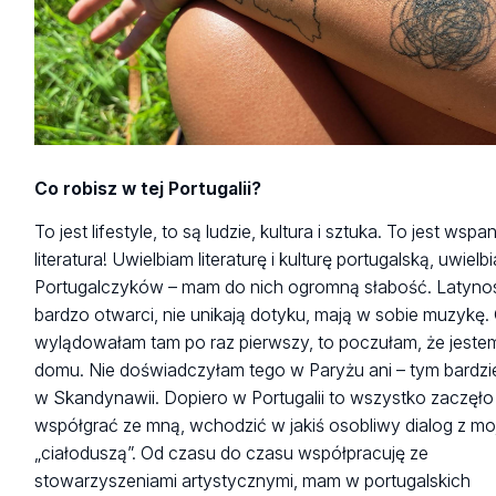
Co robisz w tej Portugalii?
To jest lifestyle, to są ludzie, kultura i sztuka. To jest wspa
literatura! Uwielbiam literaturę i kulturę portugalską, uwielb
Portugalczyków – mam do nich ogromną słabość. Latynos
bardzo otwarci, nie unikają dotyku, mają w sobie muzykę.
wylądowałam tam po raz pierwszy, to poczułam, że jeste
domu. Nie doświadczyłam tego w Paryżu ani – tym bardzie
w Skandynawii. Dopiero w Portugalii to wszystko zaczęło
współgrać ze mną, wchodzić w jakiś osobliwy dialog z mo
„ciałoduszą”. Od czasu do czasu współpracuję ze
stowarzyszeniami artystycznymi, mam w portugalskich