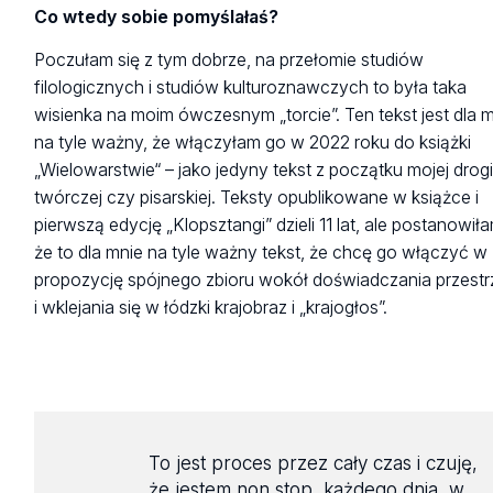
Co wtedy sobie pomyślałaś?
Poczułam się z tym dobrze, na przełomie studiów
filologicznych i studiów kulturoznawczych to była taka
wisienka na moim ówczesnym „torcie”. Ten tekst jest dla 
na tyle ważny, że włączyłam go w 2022 roku do książki
„Wielowarstwie“ – jako jedyny tekst z początku mojej drog
twórczej czy pisarskiej. Teksty opublikowane w książce i
pierwszą edycję „Klopsztangi” dzieli 11 lat, ale postanowił
że to dla mnie na tyle ważny tekst, że chcę go włączyć w
propozycję spójnego zbioru wokół doświadczania przestr
i wklejania się w łódzki krajobraz i „krajogłos”.
To jest proces przez cały czas i czuję,
że jestem non stop, każdego dnia, w