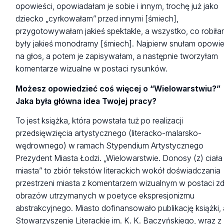
opowieści, opowiadałam je sobie i innym, trochę już jako
dziecko „cyrkowałam” przed innymi [śmiech],
przygotowywałam jakieś spektakle, a wszystko, co robiła
były jakieś monodramy [śmiech]. Najpierw snułam opowie
na głos, a potem je zapisywałam, a następnie tworzyłam
komentarze wizualne w postaci rysunków.
Możesz opowiedzieć coś więcej o “Wielowarstwiu?”
Jaka była główna idea Twojej pracy?
To jest książka, która powstała tuż po realizacji
przedsięwzięcia artystycznego (literacko-malarsko-
wędrownego) w ramach Stypendium Artystycznego
Prezydent Miasta Łodzi. „Wielowarstwie. Donosy (z) ciała
miasta” to zbiór tekstów literackich wokół doświadczania
przestrzeni miasta z komentarzem wizualnym w postaci zd
obrazów utrzymanych w poetyce ekspresjonizmu
abstrakcyjnego. Miasto dofinansowało publikację książki,
Stowarzyszenie Literackie im. K. K. Baczyńskiego, wraz z