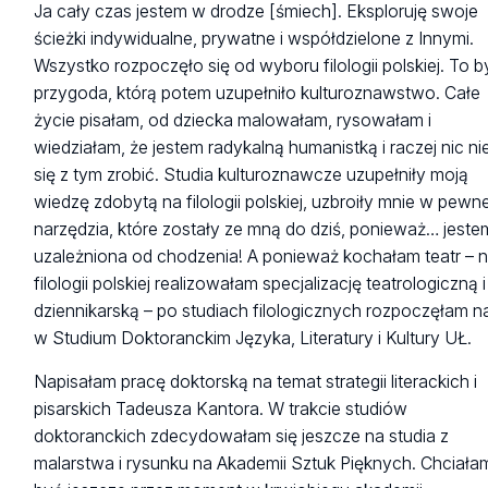
Ja cały czas jestem w drodze [śmiech]. Eksploruję swoje
ścieżki indywidualne, prywatne i współdzielone z Innymi.
Wszystko rozpoczęło się od wyboru filologii polskiej. To b
przygoda, którą potem uzupełniło kulturoznawstwo. Całe
życie pisałam, od dziecka malowałam, rysowałam i
wiedziałam, że jestem radykalną humanistką i raczej nic ni
się z tym zrobić. Studia kulturoznawcze uzupełniły moją
wiedzę zdobytą na filologii polskiej, uzbroiły mnie w pewn
narzędzia, które zostały ze mną do dziś, ponieważ… jeste
uzależniona od chodzenia! A ponieważ kochałam teatr – 
filologii polskiej realizowałam specjalizację teatrologiczną i
dziennikarską – po studiach filologicznych rozpoczęłam 
w Studium Doktoranckim Języka, Literatury i Kultury UŁ.
Napisałam pracę doktorską na temat strategii literackich i
pisarskich Tadeusza Kantora. W trakcie studiów
doktoranckich zdecydowałam się jeszcze na studia z
malarstwa i rysunku na Akademii Sztuk Pięknych. Chciała