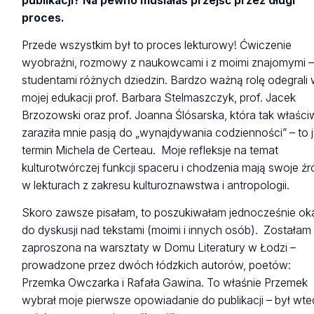
publikacji? Na pewno musiałaś przejść przez długi
proces.
Przede wszystkim był to proces lekturowy! Ćwiczenie
wyobraźni, rozmowy z naukowcami i z moimi znajomymi –
studentami różnych dziedzin. Bardzo ważną rolę odegrali
mojej edukacji prof. Barbara Stelmaszczyk, prof. Jacek
Brzozowski oraz prof. Joanna Ślósarska, która tak właści
zaraziła mnie pasją do „wynajdywania codzienności” – to j
termin Michela de Certeau. Moje refleksje na temat
kulturotwórczej funkcji spaceru i chodzenia mają swoje źr
w lekturach z zakresu kulturoznawstwa i antropologii.
Skoro zawsze pisałam, to poszukiwałam jednocześnie oka
do dyskusji nad tekstami (moimi i innych osób). Zostałam
zaproszona na warsztaty w Domu Literatury w Łodzi –
prowadzone przez dwóch łódzkich autorów, poetów:
Przemka Owczarka i Rafała Gawina. To właśnie Przemek
wybrał moje pierwsze opowiadanie do publikacji – był wt