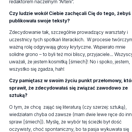
redaktorem naczelnym “Arterii”.
Czy ludzie wokół Ciebie zachęcali Cię do tego, żebyś
publikowała swoje teksty?
Zdecydowanie tak, szczególnie prowadzący warsztaty i
uczestnicy tych spotkań literackich. W procesie twórczy
ważną rolę odgrywają głosy krytyczne. Wspierało mnie
solidne grono – to byli też moi bliscy, przyjaciele... Wszysc
uważali, że jestem kosmitką [śmiech]! No i spoko, jestem,
wszystko się zgadza, hah!
Czy pamiętasz w swoim życiu punkt przełomowy, któ
sprawił, że zdecydowałaś się związać zawodowo ze
sztuką?
O tym, że chcę zająć się literaturą (czy szerzej: sztuką),
wiedziałam chyba od zawsze (mam dwie lewe ręce do in
spraw [śmiech]). Myślę, że wybór tej ścieżki był dość
oczywisty, choć spontaniczny, bo ta pasja wykuwała się