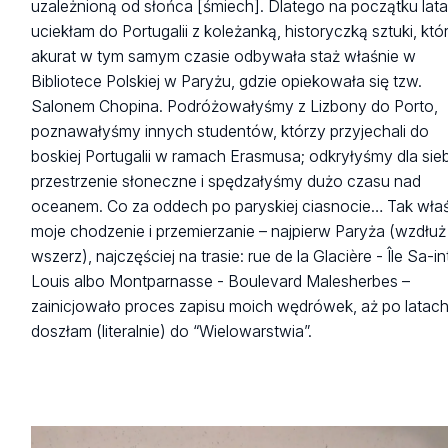
uzależnioną od słońca [śmiech]. Dlatego na początku lat
uciekłam do Portugalii z koleżanką, historyczką sztuki, któ
akurat w tym samym czasie odbywała staż właśnie w
Bibliotece Polskiej w Paryżu, gdzie opiekowała się tzw.
Salonem Chopina. Podróżowałyśmy z Lizbony do Porto,
poznawałyśmy innych studentów, którzy przyjechali do
boskiej Portugalii w ramach Erasmusa; odkryłyśmy dla sie
przestrzenie słoneczne i spędzałyśmy dużo czasu nad
oceanem. Co za oddech po paryskiej ciasnocie… Tak wła
moje chodzenie i przemierzanie – najpierw Paryża (wzdłuż 
wszerz), najczęściej na trasie: rue de la Glacière - Île Sa-in
Louis albo Montparnasse - Boulevard Malesherbes –
zainicjowało proces zapisu moich wędrówek, aż po latac
doszłam (literalnie) do “Wielowarstwia”.