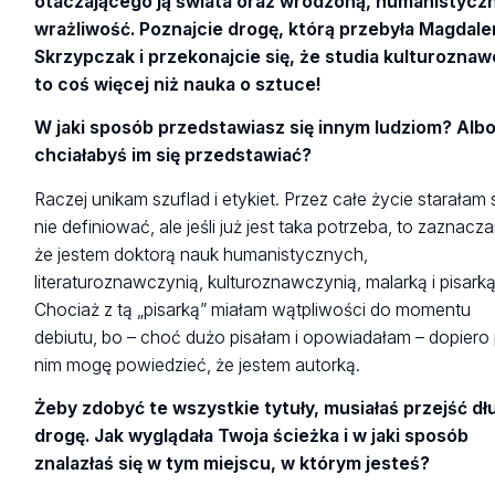
otaczającego ją świata oraz wrodzoną, humanistycz
wrażliwość. Poznajcie drogę, którą przebyła Magdal
Skrzypczak i przekonajcie się, że studia kulturozna
to coś więcej niż nauka o sztuce!
W jaki sposób przedstawiasz się innym ludziom? Albo
chciałabyś im się przedstawiać?
Raczej unikam szuflad i etykiet. Przez całe życie starałam 
nie definiować, ale jeśli już jest taka potrzeba, to zaznacz
że jestem doktorą nauk humanistycznych,
literaturoznawczynią, kulturoznawczynią, malarką i pisarką
Chociaż z tą „pisarką” miałam wątpliwości do momentu
debiutu, bo – choć dużo pisałam i opowiadałam – dopiero
nim mogę powiedzieć, że jestem autorką.
Żeby zdobyć te wszystkie tytuły, musiałaś przejść dł
drogę. Jak wyglądała Twoja ścieżka i w jaki sposób
znalazłaś się w tym miejscu, w którym jesteś?