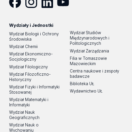
Facebook
Instagram
LinkedIn
YouTube
Wydziały i Jednostki
Wydział Studiów
Wydział Biologii i Ochrony
Międzynarodowych i
Środowiska
Politologicznych
Wydział Chemii
Wydział Zarządzania
Wydział Ekonomiczno-
Filia w Tomaszowie
Socjologiczny
Mazowieckim
Wydział Filologiczny
Centra naukowe i zespoły
Wydział Filozoficzno-
badawcze
Historyczny
Biblioteka UŁ
Wydział Fizyki i Informatyki
Wydawnictwo UŁ
Stosowanej
Wydział Matematyki i
Informatyki
Wydział Nauk
Geograficznych
Wydział Nauk o
Wychowaniu