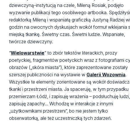
dziewczyną-instytucją na czele, Mileną Rosiak, podjęło
wyzwanie publikacji tego osobliwego artbooka. Spędziły
redaktorką Mileną i wspaniałą graficzką Justyną Radziej w
godzin na owocnych dyskusjach wokół formuł wklejania 
miejską tkankę. Świetny czas. Świetni ludzie. Wspaniałe,
twórcze dziewczyny.
“
Wielowarstwie
” to zbiór tekstów literackich, prozy
poetyckiej, fragmentów poetyckich wraz z fotografiami c
obrazów („skóra miasta”), które zaprezentowane zostały
szerszej publiczności na wystawie w
Galerii Wozownia
.
Wszystkie te elementy zorientowane są wokół doświadcz
tkanki i przestrzeni miasta. Ja spaceruję, w tym przypadku
przemierzam Łódź, i zapisuję wrażenia – podsłuchuję ludzi
zapisuję zapachy... Wchodzę w interakcje z innymi
„użytkownikami przestrzeni”, bo nie jestem tylko
obserwatorką, ale też uczestniczką tych zdarzeń.