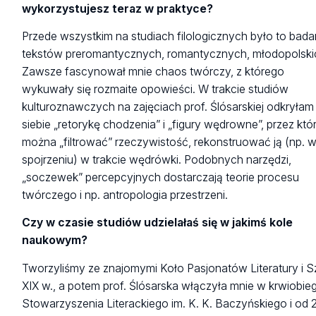
wykorzystujesz teraz w praktyce?
Przede wszystkim na studiach filologicznych było to bada
tekstów preromantycznych, romantycznych, młodopolskic
Zawsze fascynował mnie chaos twórczy, z którego
wykuwały się rozmaite opowieści. W trakcie studiów
kulturoznawczych na zajęciach prof. Ślósarskiej odkryłam
siebie „retorykę chodzenia” i „figury wędrowne”, przez któ
można „filtrować” rzeczywistość, rekonstruować ją (np. 
spojrzeniu) w trakcie wędrówki. Podobnych narzędzi,
„soczewek” percepcyjnych dostarczają teorie procesu
twórczego i np. antropologia przestrzeni.
Czy w czasie studiów udzielałaś się w jakimś kole
naukowym?
Tworzyliśmy ze znajomymi Koło Pasjonatów Literatury i S
XIX w., a potem prof. Ślósarska włączyła mnie w krwiobie
Stowarzyszenia Literackiego im. K. K. Baczyńskiego i od 