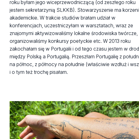
roku byłam jego wiceprzewodniczącą (od zeszłego roku
jestem sekretarzynią SLKKB). Stowarzyszenie ma korzen
akademickie. W trakcie studiów brałam udział w
konferencjach, uczestniczyłam w warsztatach, wraz ze
znajomymi aktywizowaliśmy lokalne środowiska twórcze,
organizowaliśmy konkursy poetyckie etc. W 2013 roku
zakochałam się w Portugalii i od tego czasu jestem w dro
między Polską a Portugalią. Przeszłam Portugalię z połudn
na północ, z północy na południe (właściwie wzdłuż i wsz
i o tym też trochę pisałam.