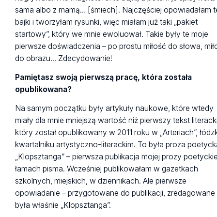
sama albo z mamą… [śmiech]. Najczęściej opowiadałam t
bajki i tworzyłam rysunki, więc miałam już taki „pakiet
startowy”, który we mnie ewoluował. Takie były te moje
pierwsze doświadczenia – po prostu miłość do słowa, mił
do obrazu... Zdecydowanie!
Pamiętasz swoją pierwszą pracę, która została
opublikowana?
Na samym początku były artykuły naukowe, które wtedy
miały dla mnie mniejszą wartość niż pierwszy tekst literacki
który został opublikowany w 2011 roku w „Arteriach”, łódz
kwartalniku artystyczno-literackim. To była proza poetyck
„Klopsztanga” – pierwsza publikacja mojej prozy poetyckie
łamach pisma. Wcześniej publikowałam w gazetkach
szkolnych, miejskich, w dziennikach. Ale pierwsze
opowiadanie – przygotowane do publikacji, zredagowane 
była właśnie „Klopsztanga”.