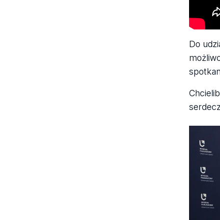
Do udzi
możliwo
spotkan
Chcieli
serdecz