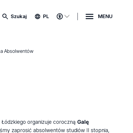
MENU
Szukaj
PL
MENU
DOSTĘPNOŚCI
la Absolwentów
tu Łódzkiego organizuje coroczną
Galę
yśmy zaprosić absolwentów studiów II stopnia,