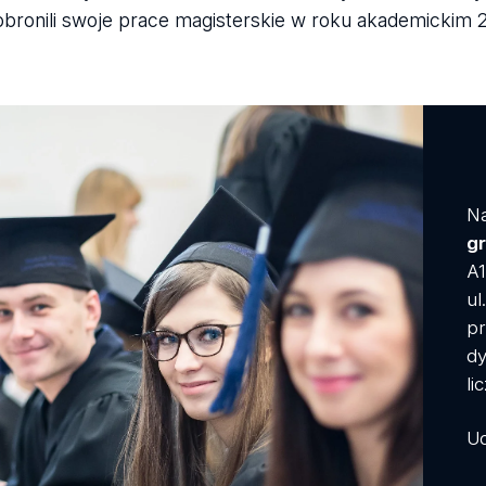
obronili swoje prace magisterskie w roku akademickim 
Na
gr
A1
ul
pr
dy
li
Ud