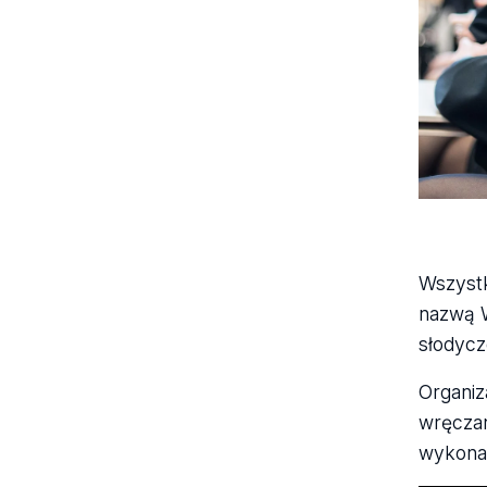
Wszystk
nazwą W
słodycz
Organiz
wręczan
wykonan