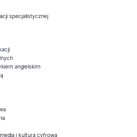
cji specjalistycznej
acji
lnych
ęzykiem angielskim
ką
owa
na
media i kultura cyfrowa