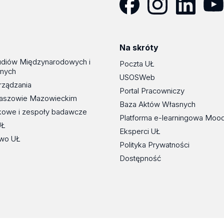
Facebook
Instagram
LinkedIn
YouT
Na skróty
udiów Międzynarodowych i
Poczta UŁ
znych
USOSWeb
rządzania
Portal Pracowniczy
maszowie Mazowieckim
Baza Aktów Własnych
kowe i zespoły badawcze
Platforma e-learningowa Moo
UŁ
Eksperci UŁ
wo UŁ
Polityka Prywatności
Dostępność