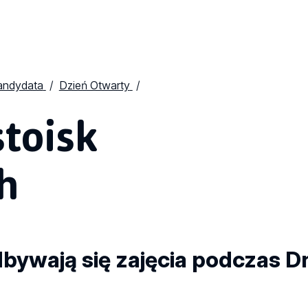
kandydata
Dzień Otwarty
stoisk
h
dbywają się zajęcia podczas D