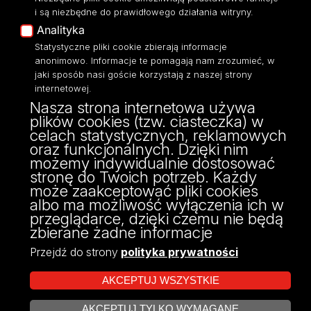
Eksperci UŁ
i są niezbędne do prawidłowego działania witryny.
Polityka Prywatności
Analityka
Dostępność
Statystyczne pliki cookie zbierają informacje
anonimowo. Informacje te pomagają nam zrozumieć, w
jaki sposób nasi goście korzystają z naszej strony
internetowej.
Nasza strona internetowa używa
ul. Pomorska 171/173
plików cookies (tzw. ciasteczka) w
90-236 Łódź
celach statystycznych, reklamowych
kontakt@filologia.uni.lodz.pl
oraz funkcjonalnych. Dzięki nim
tel: 42/665 51 06
możemy indywidualnie dostosować
fax: 42/665 52 54
stronę do Twoich potrzeb. Każdy
może zaakceptować pliki cookies
albo ma możliwość wyłączenia ich w
przeglądarce, dzięki czemu nie będą
zbierane żadne informacje
Przejdź do strony
polityka prywatności
AKCEPTUJ WSZYSTKIE
AKCEPTUJ TYLKO WYMAGANE