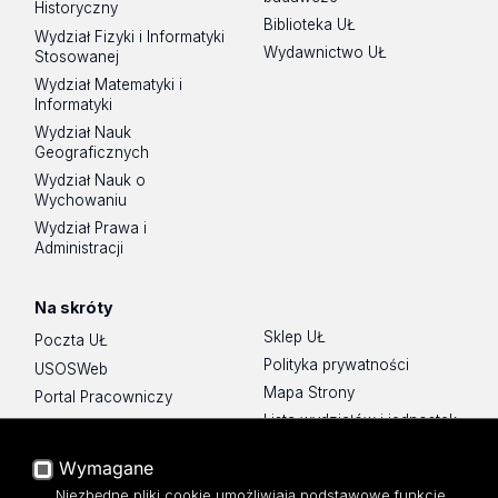
Historyczny
Biblioteka UŁ
Wydział Fizyki i Informatyki
Wydawnictwo UŁ
Stosowanej
Wydział Matematyki i
Informatyki
Wydział Nauk
Geograficznych
Wydział Nauk o
Wychowaniu
Wydział Prawa i
Administracji
Na skróty
Sklep UŁ
Poczta UŁ
Polityka prywatności
USOSWeb
Mapa Strony
Portal Pracowniczy
Lista wydziałów i jednostek
Baza Aktów Własnych
Platforma e-learningowa
Wymagane
Moodle
Niezbędne pliki cookie umożliwiają podstawowe funkcje