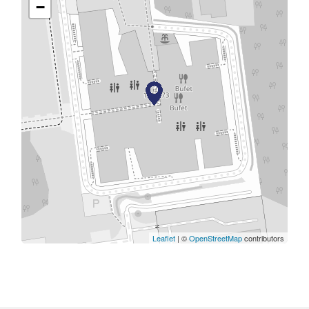
−
Leaflet
| ©
OpenStreetMap
contributors