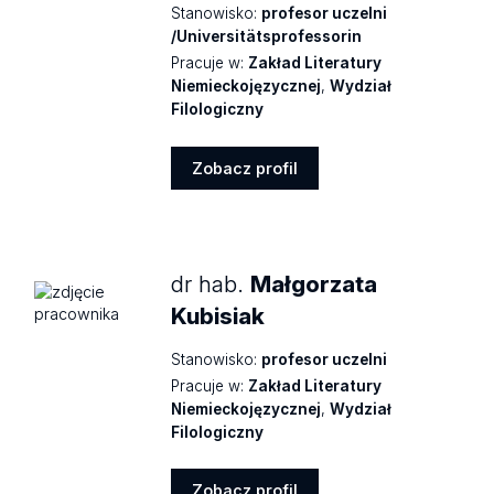
Stanowisko:
profesor uczelni
/Universitätsprofessorin
Pracuje w:
Zakład Literatury
Niemieckojęzycznej
,
Wydział
Filologiczny
Zobacz profil
Zobacz
profil
dr hab.
Małgorzata
Kubisiak
Stanowisko:
profesor uczelni
Pracuje w:
Zakład Literatury
Niemieckojęzycznej
,
Wydział
Filologiczny
Zobacz profil