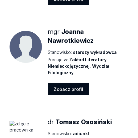
Zobacz
profil
mgr
Joanna
Nawrotkiewicz
Stanowisko:
starszy wykładowca
Pracuje w:
Zakład Literatury
Niemieckojęzycznej
,
Wydział
Filologiczny
Zobacz profil
Zobacz
profil
dr
Tomasz Ososiński
Stanowisko:
adiunkt