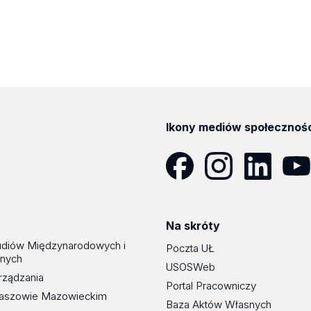
Ikony mediów społecznoś
Facebook
Instagram
LinkedIn
YouT
Na skróty
udiów Międzynarodowych i
Poczta UŁ
znych
USOSWeb
rządzania
Portal Pracowniczy
maszowie Mazowieckim
Baza Aktów Własnych