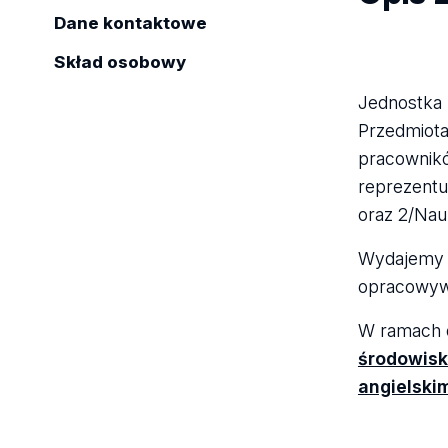
Dane kontaktowe
Skład osobowy
Jednostka 
Przedmiotam
pracownikó
reprezentu
oraz 2/Nauk
Wydajemy 
opracowy
W ramach d
środowis
angielski