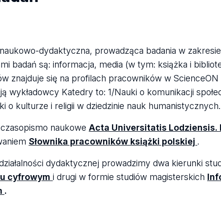
naukowo-dydaktyczna, prowadząca badania w zakresie kul
i badań są: informacja, media (w tym: książka i bibliot
w znajduje się na profilach pracowników w ScienceON
ją wykładowcy Katedry to: 1/Nauki o komunikacji społe
i o kulturze i religii w dziedzinie nauk humanistycznych.
czasopismo naukowe
Acta Universitatis Lodziensis. 
waniem
Słownika pracowników książki polskiej
.
ziałalności dydaktycznej prowadzimy dwa kierunki stud
ku cyfrowym
i drugi w formie studiów magisterskich
In
m
.