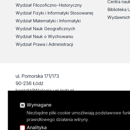
Centra nau
Wydział Filozoficzno-Historyczny
Biblioteka 
Wydział Fizyki i Informatyki Stosowanej
Wydawnict
Wydział Matematyki i Informatyki
Wydział Nauk Geograficznych
Wydział Nauk o Wychowaniu
Wydział Prawa i Administracji
ul. Pomorska 171/173
90-236 Łódź
kontakt@filologia.uni.lodz.pl
tel: 42/665 51 06
Wymagane
fax: 42/665 52 54
Niezbędne pliki cookie umożliwiają podstawowe funk
prawidłowego działania witryny.
Analityka