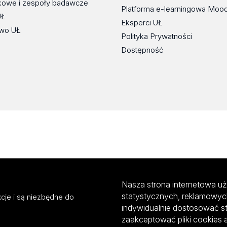
kowe i zespoły badawcze
Platforma e-learningowa Moo
UŁ
Eksperci UŁ
wo UŁ
Polityka Prywatności
Dostępność
Nasza strona internetowa uż
statystycznych, reklamowyc
cje i są niezbędne do
indywidualnie dostosować s
zaakceptować pliki cookies 