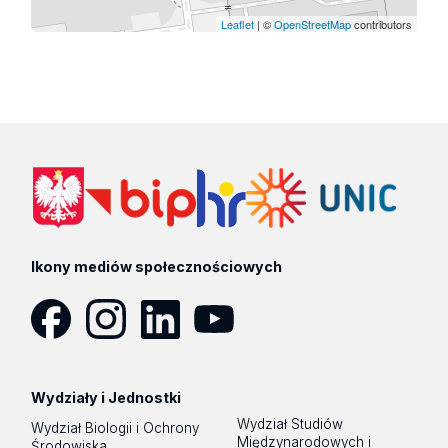
Leaflet
| ©
OpenStreetMap
contributors
Ikony mediów społecznościowych
Facebook
Instagram
LinkedIn
YouTube
Wydziały i Jednostki
Wydział Studiów
Wydział Biologii i Ochrony
Międzynarodowych i
Środowiska