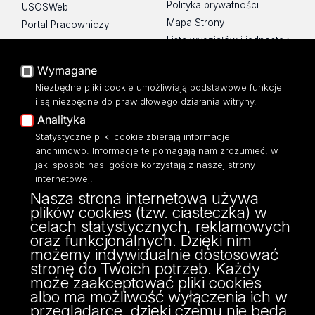
Polityka prywatności
USOSWeb
Mapa Strony
Portal Pracowniczy
Lista wydziałów i jednostek
Baza Aktów Własnych
Platforma e-learningowa
Wymagane
Moodle
Niezbędne pliki cookie umożliwiają podstawowe funkcje
Eksperci UŁ
i są niezbędne do prawidłowego działania witryny.
Polityka Prywatności
Analityka
Dostępność
Statystyczne pliki cookie zbierają informacje
anonimowo. Informacje te pomagają nam zrozumieć, w
jaki sposób nasi goście korzystają z naszej strony
internetowej.
Nasza strona internetowa używa
ul. Pomorska 171/173
plików cookies (tzw. ciasteczka) w
90-236 Łódź
celach statystycznych, reklamowych
kontakt@filologia.uni.lodz.pl
oraz funkcjonalnych. Dzięki nim
tel: 42/665 51 06
możemy indywidualnie dostosować
fax: 42/665 52 54
stronę do Twoich potrzeb. Każdy
może zaakceptować pliki cookies
albo ma możliwość wyłączenia ich w
przeglądarce, dzięki czemu nie będą