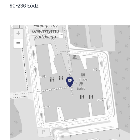
90-236 Łódź
+
−