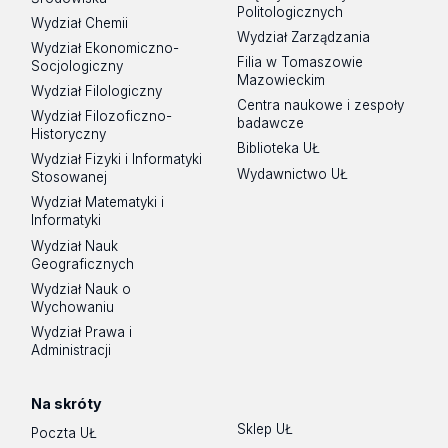
Politologicznych
Wydział Chemii
Wydział Zarządzania
Wydział Ekonomiczno-
Filia w Tomaszowie
Socjologiczny
Mazowieckim
Wydział Filologiczny
Centra naukowe i zespoły
Wydział Filozoficzno-
badawcze
Historyczny
Biblioteka UŁ
Wydział Fizyki i Informatyki
Wydawnictwo UŁ
Stosowanej
Wydział Matematyki i
Informatyki
Wydział Nauk
Geograficznych
Wydział Nauk o
Wychowaniu
Wydział Prawa i
Administracji
Na skróty
Sklep UŁ
Poczta UŁ