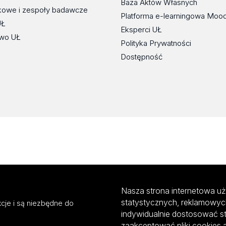
Baza Aktów Własnych
kowe i zespoły badawcze
Platforma e-learningowa Moo
UŁ
Eksperci UŁ
wo UŁ
Polityka Prywatności
Dostępność
Nasza strona internetowa uż
statystycznych, reklamowyc
cje i są niezbędne do
indywidualnie dostosować s
zaakceptować pliki cookies 