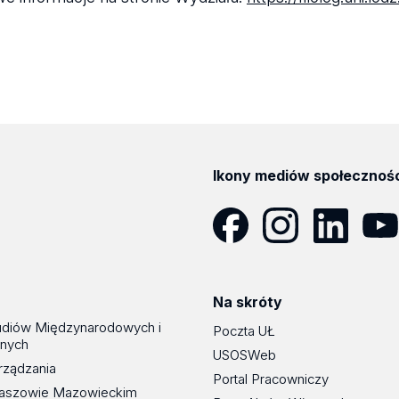
Ikony mediów społecznoś
Facebook
Instagram
LinkedIn
YouT
Na skróty
udiów Międzynarodowych i
Poczta UŁ
znych
USOSWeb
rządzania
Portal Pracowniczy
maszowie Mazowieckim