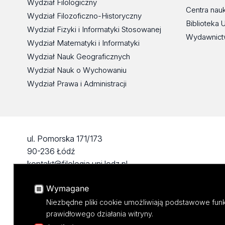
Wydział Filologiczny
Centra nau
Wydział Filozoficzno-Historyczny
Biblioteka 
Wydział Fizyki i Informatyki Stosowanej
Wydawnict
Wydział Matematyki i Informatyki
Wydział Nauk Geograficznych
Wydział Nauk o Wychowaniu
Wydział Prawa i Administracji
ul. Pomorska 171/173
90-236 Łódź
kontakt@filologia.uni.lodz.pl
tel: 42/665 51 06
Wymagane
fax: 42/665 52 54
Niezbędne pliki cookie umożliwiają podstawowe funk
prawidłowego działania witryny.