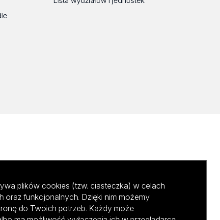
Lista wydziałów i jednostek
dle
ywa plików cookies (tzw. ciasteczka) w celach
h oraz funkcjonalnych. Dzięki nim możemy
tronę do Twoich potrzeb. Każdy może
albo ma możliwość wyłączenia ich w przeglądarce,