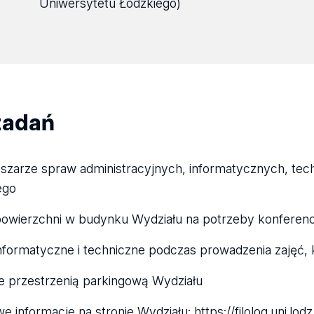
Uniwersytetu Łódzkiego)
zadań
szarze spraw administracyjnych, informatycznych, tec
ego
wierzchni w budynku Wydziału na potrzeby konferencj
nformatyczne i techniczne podczas prowadzenia zajęć, 
e przestrzenią parkingową Wydziału
e informacje na stronie Wydziału:
https://filolog.uni.lodz