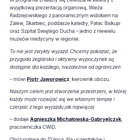
wyjątkową prezentacją organową, Wieża
Radziejowskiego z panoramicznym widokiem na
Zalew, Skarbiec, poddasze katedry, Pałac Biskupi
oraz Szpital Świętego Ducha – jedno z niewielu
muzeów medycyny w regionie.
To nie jest zwykły wyjazd. Chcemy pokazać, że
przygoda żeglarska i aktywny wypoczynek są
dostępne dla każdego, niezależnie od ograniczeń
– mówi
Piotr Jaworowic
z
, kierownik obozu.
Naszym celem jest stworzenie przestrzeni, w której
każdy może rozwijać się we własnym tempie i
czerpać z tego wyjazdu jak najwięcej
– dodaje
Agnieszka Michałowska-Gabryelczyk
,
pracowniczka CWiD.
Obóz potrwa do 12 lipca. Na uczestników i