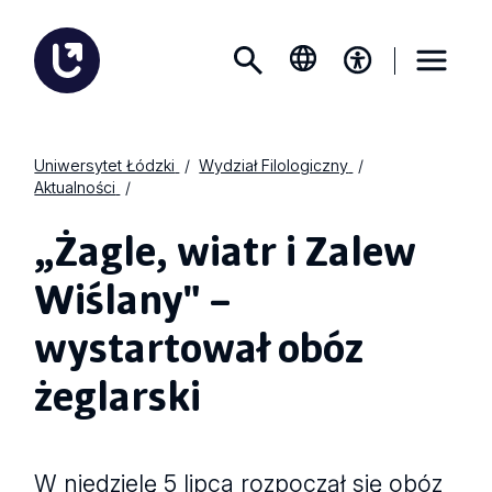
Uniwersytet Łódzki
Wydział Filologiczny
Aktualności
„Żagle, wiatr i Zalew
Wiślany" –
wystartował obóz
żeglarski
W niedzielę 5 lipca rozpoczął się obóz