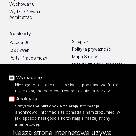
Wychowaniu
Wydział Prawa i
Administracji
Na skróty
Sklep UŁ
Poczta UŁ
Polityka prywatności
USOSWeb
Mapa Strony
Portal Pracowniczy
Lista wydziałów i jednostek
Baza Aktów Własnych
Platforma e-learningowa
Wymagane
Moodle
Niezbędne pliki cookie umożliwiają podstawowe funkcje
Eksperci UŁ
i są niezbędne do prawidłowego działania witryny.
Polityka Prywatności
Analityka
Dostępność
Statystyczne pliki cookie zbierają informacje
anonimowo. Informacje te pomagają nam zrozumieć, w
jaki sposób nasi goście korzystają z naszej strony
internetowej.
Nasza strona internetowa używa
ul. Pomorska 171/173