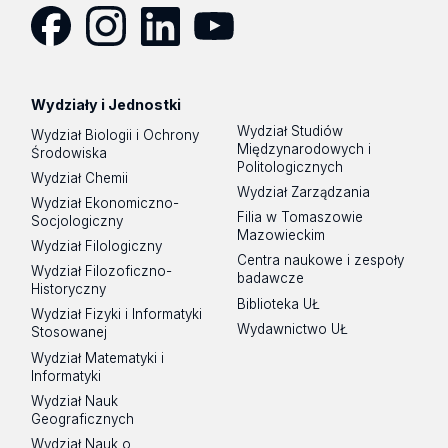
Facebook
Instagram
LinkedIn
YouTube
Wydziały i Jednostki
Wydział Studiów
Wydział Biologii i Ochrony
Międzynarodowych i
Środowiska
Politologicznych
Wydział Chemii
Wydział Zarządzania
Wydział Ekonomiczno-
Filia w Tomaszowie
Socjologiczny
Mazowieckim
Wydział Filologiczny
Centra naukowe i zespoły
Wydział Filozoficzno-
badawcze
Historyczny
Biblioteka UŁ
Wydział Fizyki i Informatyki
Wydawnictwo UŁ
Stosowanej
Wydział Matematyki i
Informatyki
Wydział Nauk
Geograficznych
Wydział Nauk o