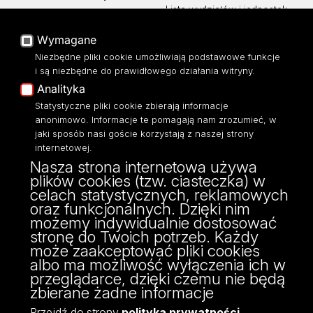
Lista wydziałów i jednostek
Baza Aktów Własnych
Platforma e-learningowa
Wymagane
Moodle
Niezbędne pliki cookie umożliwiają podstawowe funkcje
Eksperci UŁ
i są niezbędne do prawidłowego działania witryny.
Polityka Prywatności
Analityka
Dostępność
Statystyczne pliki cookie zbierają informacje
anonimowo. Informacje te pomagają nam zrozumieć, w
jaki sposób nasi goście korzystają z naszej strony
internetowej.
Nasza strona internetowa używa
ul. Pomorska 171/173
plików cookies (tzw. ciasteczka) w
90-236 Łódź
celach statystycznych, reklamowych
kontakt@filologia.uni.lodz.pl
oraz funkcjonalnych. Dzięki nim
tel: 42/665 51 06
możemy indywidualnie dostosować
fax: 42/665 52 54
stronę do Twoich potrzeb. Każdy
może zaakceptować pliki cookies
albo ma możliwość wyłączenia ich w
przeglądarce, dzięki czemu nie będą
zbierane żadne informacje
Przejdź do strony
polityka prywatności