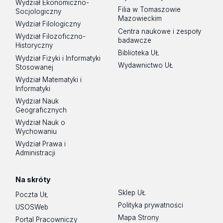
Wydział Ekonomiczno-
Filia w Tomaszowie
Socjologiczny
Mazowieckim
Wydział Filologiczny
Centra naukowe i zespoły
Wydział Filozoficzno-
badawcze
Historyczny
Biblioteka UŁ
Wydział Fizyki i Informatyki
Wydawnictwo UŁ
Stosowanej
Wydział Matematyki i
Informatyki
Wydział Nauk
Geograficznych
Wydział Nauk o
Wychowaniu
Wydział Prawa i
Administracji
Na skróty
Sklep UŁ
Poczta UŁ
Polityka prywatności
USOSWeb
Mapa Strony
Portal Pracowniczy