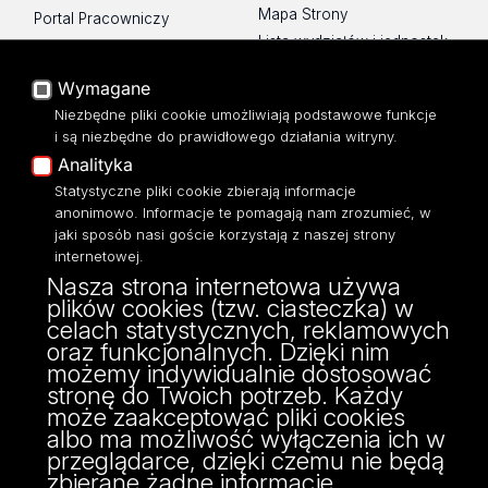
Mapa Strony
Portal Pracowniczy
Lista wydziałów i jednostek
Baza Aktów Własnych
Platforma e-learningowa
Wymagane
Moodle
Niezbędne pliki cookie umożliwiają podstawowe funkcje
Eksperci UŁ
i są niezbędne do prawidłowego działania witryny.
Polityka Prywatności
Analityka
Dostępność
Statystyczne pliki cookie zbierają informacje
anonimowo. Informacje te pomagają nam zrozumieć, w
jaki sposób nasi goście korzystają z naszej strony
internetowej.
Nasza strona internetowa używa
ul. Pomorska 171/173
plików cookies (tzw. ciasteczka) w
90-236 Łódź
celach statystycznych, reklamowych
kontakt@filologia.uni.lodz.pl
oraz funkcjonalnych. Dzięki nim
tel: 42/665 51 06
możemy indywidualnie dostosować
fax: 42/665 52 54
stronę do Twoich potrzeb. Każdy
może zaakceptować pliki cookies
albo ma możliwość wyłączenia ich w
przeglądarce, dzięki czemu nie będą
zbierane żadne informacje