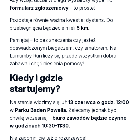
Aby wziąć udział w biegu wystarczy wypełnić
formularz zgłoszeniowy
– to proste!
Pozostaje równie ważna kwestia: dystans. Do
przebiegnięcia będziecie mieli
5 km
.
Pamiętaj – to bez znaczenia czy jesteś
doświadczonym biegaczem, czy amatorem. Na
Lumumby Run liczy się przede wszystkim dobra
zabawa i chęć niesienia pomocy!
Kiedy i gdzie
startujemy?
Na starcie widzimy się już
13 czerwca o godz. 12:00
w
Parku Baden Powella
. Zalecamy jednak być
chwilę wcześniej –
biuro zawodów będzie czynne
w godzinach 10:30-11:30
.
Nie zapomnijcie też o rozgrzewce!