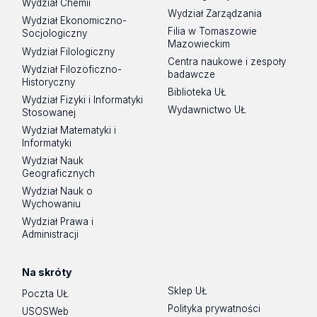
Wydział Chemii
Wydział Zarządzania
Wydział Ekonomiczno-
Filia w Tomaszowie
Socjologiczny
Mazowieckim
Wydział Filologiczny
Centra naukowe i zespoły
Wydział Filozoficzno-
badawcze
Historyczny
Biblioteka UŁ
Wydział Fizyki i Informatyki
Wydawnictwo UŁ
Stosowanej
Wydział Matematyki i
Informatyki
Wydział Nauk
Geograficznych
Wydział Nauk o
Wychowaniu
Wydział Prawa i
Administracji
Na skróty
Sklep UŁ
Poczta UŁ
Polityka prywatności
USOSWeb