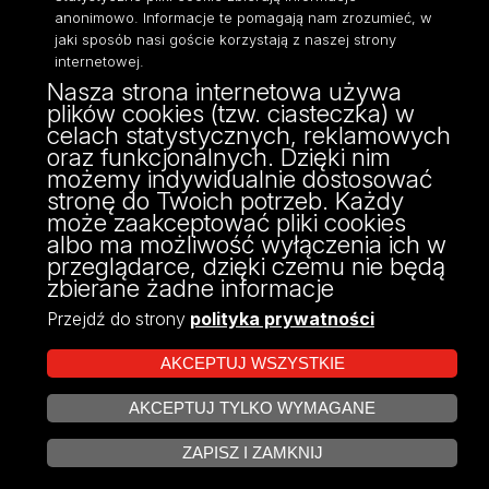
anonimowo. Informacje te pomagają nam zrozumieć, w
jaki sposób nasi goście korzystają z naszej strony
internetowej.
Nasza strona internetowa używa
ul. Pomorska 171/173
plików cookies (tzw. ciasteczka) w
90-236 Łódź
celach statystycznych, reklamowych
kontakt@filologia.uni.lodz.pl
oraz funkcjonalnych. Dzięki nim
tel: 42/665 51 06
możemy indywidualnie dostosować
fax: 42/665 52 54
stronę do Twoich potrzeb. Każdy
może zaakceptować pliki cookies
albo ma możliwość wyłączenia ich w
przeglądarce, dzięki czemu nie będą
zbierane żadne informacje
Przejdź do strony
polityka prywatności
AKCEPTUJ WSZYSTKIE
AKCEPTUJ TYLKO WYMAGANE
Projekt Multiportalu UŁ współfinansowany z funduszy Unii Europejskiej w
ZARZĄDZAJ COOKIES
ramach konkursu NCBR
ZAPISZ I ZAMKNIJ