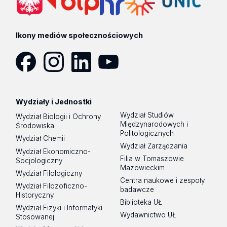
Ikony mediów społecznościowych
Facebook
Instagram
LinkedIn
YouTube
Wydziały i Jednostki
Wydział Studiów
Wydział Biologii i Ochrony
Międzynarodowych i
Środowiska
Politologicznych
Wydział Chemii
Wydział Zarządzania
Wydział Ekonomiczno-
Filia w Tomaszowie
Socjologiczny
Mazowieckim
Wydział Filologiczny
Centra naukowe i zespoły
Wydział Filozoficzno-
badawcze
Historyczny
Biblioteka UŁ
Wydział Fizyki i Informatyki
Wydawnictwo UŁ
Stosowanej