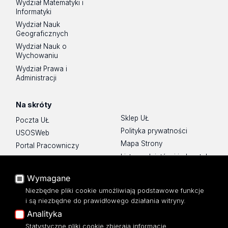
Wydział Matematyki i
Informatyki
Wydział Nauk
Geograficznych
Wydział Nauk o
Wychowaniu
Wydział Prawa i
Administracji
Na skróty
Sklep UŁ
Poczta UŁ
Polityka prywatności
USOSWeb
Mapa Strony
Portal Pracowniczy
Lista wydziałów i jednostek
Baza Aktów Własnych
Platforma e-learningowa
Wymagane
Moodle
Niezbędne pliki cookie umożliwiają podstawowe funkcje
Eksperci UŁ
i są niezbędne do prawidłowego działania witryny.
Polityka Prywatności
Analityka
Dostępność
Statystyczne pliki cookie zbierają informacje