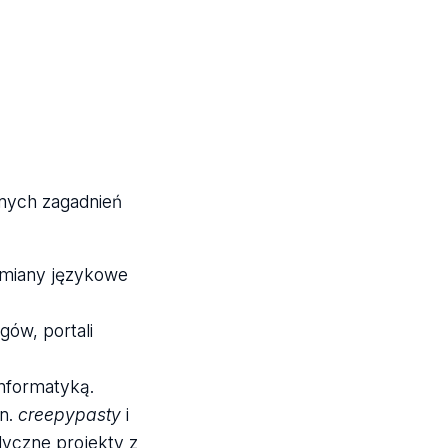
nych zagadnień
zmiany językowe
ów, portali
informatyką.
in.
creepypasty
i
udyczne projekty z