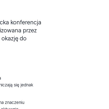
ncka konferencja
anizowana przez
 okazję do
a
iczają się jednak
 na znaczeniu