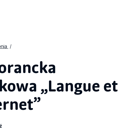
nia
orancka
ukowa „Langue et
ernet”
ź