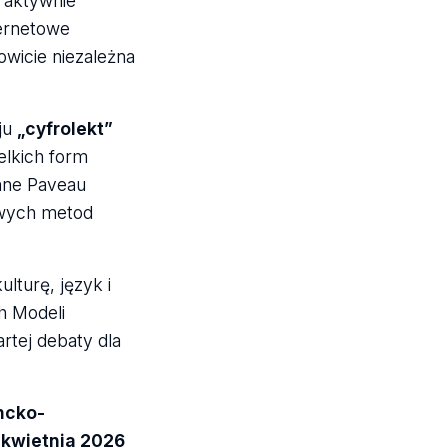
 aktywnie
ernetowe
owicie niezależna
ju
„cyfrolekt”
elkich form
nne Paveau
owych metod
lturę, język i
h Modeli
tej debaty dla
encko-
 kwietnia 2026