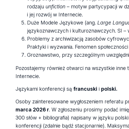
rodzaju
unfiction
– motyw partycypacji w dzie
i jej rozwój w Internecie.
Duże Modele Językowe (ang.
Large Langu
językoznawczych i kulturoznawczych. SI – w
Problemy z archiwizacją zasobów cyfrowych
Praktyki i wyzwania. Fenomen społeczności
Groznawstwo, przy szczególnym uwzględnie
Pozostajemy również otwarci na wszystkie inne 
Internecie.
Językami konferencji są
francuski
i
polski.
Osoby zainteresowane wygłoszeniem referatu pr
marca 2026 r
. W zgłoszeniu prosimy podać imię i
300 słów + bibliografia) napisany w języku polsk
konferencji (zdalnie bądź stacjonarnie). Maksym