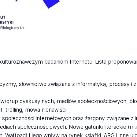
 kulturoznawczym badaniom Internetu. Lista proponowa
icyzmy, słownictwo związane z informatyką, procesy i 
rów/grup dyskusyjnych, mediów społecznościowych, blog
, trolling, mowa nienawiści.
k społeczności internetowych oraz żargony związane z 
mediach społecznościowych. Nowe gatunki literackie (m.
n. Wattpad) i jego wpływ na rynek książki. ARG i inne l