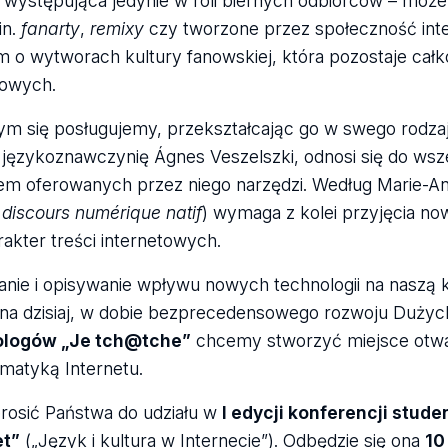
s występująca jedynie w roli biernych odbiorców – może
in.
fanarty
,
remixy
czy tworzone przez społeczność int
 o wytworach kultury fanowskiej, która pozostaje całk
rowych.
rym się posługujemy, przekształcając go w swego rodza
ą językoznawczynię Ágnes Veszelszki, odnosi się do wsz
iem oferowanych przez niego narzędzi. Według Marie-A
.
discours numérique natif
) wymaga z kolei przyjęcia n
kter treści internetowych.
anie i opisywanie wpływu nowych technologii na naszą ku
totna dzisiaj, w dobie bezprecedensowego rozwoju Dużyc
ologów „Je tch@tche”
chcemy stworzyć miejsce otwar
matyką Internetu.
osić Państwa do udziału w
I edycji konferencji stud
et”
(„Język i kultura w Internecie”). Odbędzie się ona
10