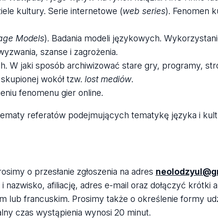
le kultury. Serie internetowe (
web series
). Fenomen k
age Models
). Badania modeli językowych. Wykorzystani
yzwania, szanse i zagrożenia.
. W jaki sposób archiwizować stare gry, programy, str
 skupionej wokół tzw.
lost mediów
.
niu fenomenu gier online.
tematy referatów podejmujących tematykę języka i kul
osimy o przesłanie zgłoszenia na adres
neolodzyul@g
 nazwisko, afiliację, adres e-mail oraz dołączyć krótki 
im lub francuskim. Prosimy także o określenie formy ud
alny czas wystąpienia wynosi 20 minut.