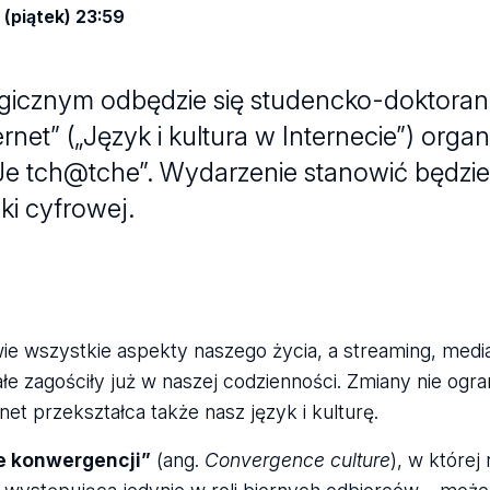
 (piątek) 23:59
ologicznym odbędzie się studencko-doktora
rnet” („Język i kultura w Internecie”) org
 tch@tche”. Wydarzenie stanowić będzie
ki cyfrowej.
ie wszystkie aspekty naszego życia, a streaming, medi
łe zagościły już w naszej codzienności. Zmiany nie ogran
et przekształca także nasz język i kulturę.
e konwergencji”
(ang.
Convergence culture
), w której