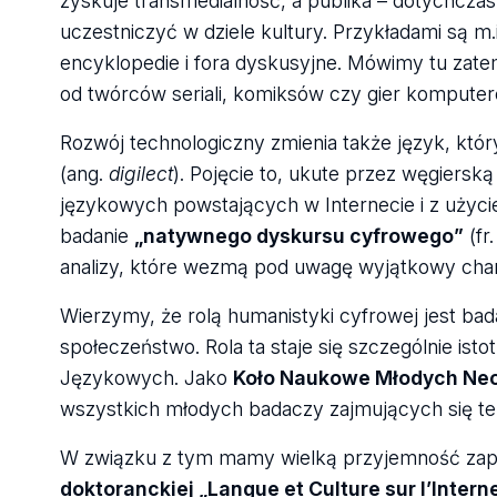
zyskuje transmedialność, a publika – dotychcza
uczestniczyć w dziele kultury. Przykładami są m.
encyklopedie i fora dyskusyjne. Mówimy tu zatem
od twórców seriali, komiksów czy gier kompute
Rozwój technologiczny zmienia także język, któ
(ang.
digilect
). Pojęcie to, ukute przez węgiersk
językowych powstających w Internecie i z użyc
badanie
„natywnego dyskursu cyfrowego”
(fr
analizy, które wezmą pod uwagę wyjątkowy chara
Wierzymy, że rolą humanistyki cyfrowej jest bad
społeczeństwo. Rola ta staje się szczególnie is
Językowych. Jako
Koło Naukowe Młodych Ne
wszystkich młodych badaczy zajmujących się te
W związku z tym mamy wielką przyjemność zapr
doktoranckiej „Langue et Culture sur l’Intern