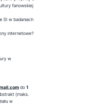
ultury fanowskiej
e SI w badaniach
ony internetowe?
tury w
mail.com
do
1
abstrakt (maks.
ziału w