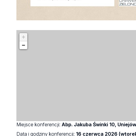
+
−
Miejsce konferencji:
Abp. Jakuba Świnki 10, Uniejó
Data i godziny konferencji:
16 czerwca 2026 (wtorek