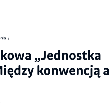
nia
ukowa „Jednostka
Między konwencją 
w