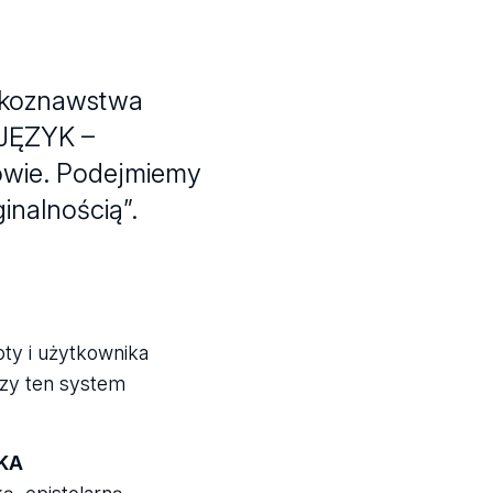
zykoznawstwa
 JĘZYK –
owie. Podejmiemy
inalnością”.
ty i użytkownika
órzy ten system
KA