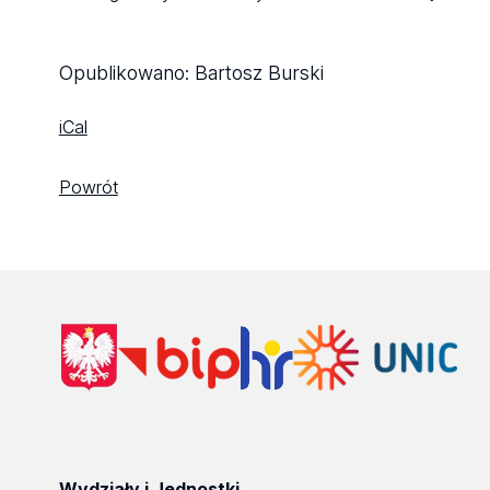
Opublikowano:
Bartosz Burski
iCal
Powrót
Wydziały i Jednostki