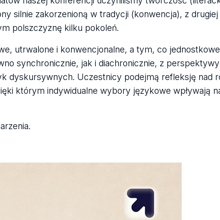
tów naszej konferencji uczyniliśmy twórczość (literack
ony silnie zakorzenioną w tradycji (konwencja), z drugie
ym polszczyznę kilku pokoleń.
we, utrwalone i konwencjonalne, a tym, co jednostkowe,
o synchronicznie, jak i diachronicznie, z perspektywy h
tyk dyskursywnych. Uczestnicy podejmą refleksję nad ro
zięki którym indywidualne wybory językowe wpływają na
rzenia.