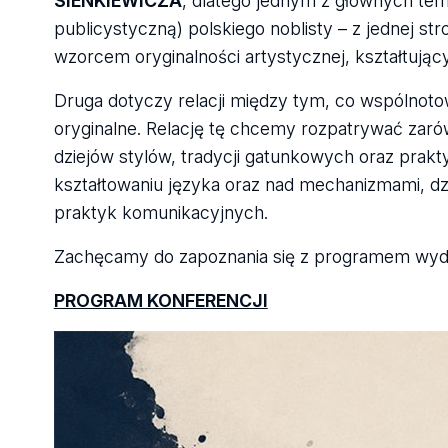
SIENKIEWICZA
, dlatego jednym z głównych tema
publicystyczną) polskiego noblisty – z jednej str
wzorcem oryginalności artystycznej, kształtując
Druga dotyczy relacji między tym, co wspólnoto
oryginalne. Relację tę chcemy rozpatrywać zarówn
dziejów stylów, tradycji gatunkowych oraz prak
kształtowaniu języka oraz nad mechanizmami, d
praktyk komunikacyjnych.
Zachęcamy do zapoznania się z programem wyda
PROGRAM KONFERENCJI