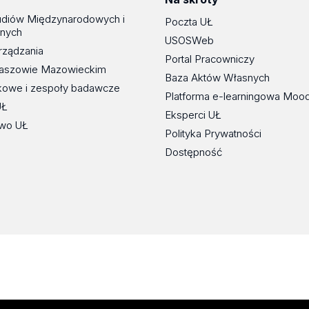
udiów Międzynarodowych i
Poczta UŁ
znych
USOSWeb
rządzania
Portal Pracowniczy
maszowie Mazowieckim
Baza Aktów Własnych
kowe i zespoły badawcze
Platforma e-learningowa Moo
UŁ
Eksperci UŁ
wo UŁ
Polityka Prywatności
Dostępność