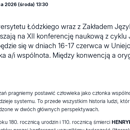
a 2026 (środa) 13:30
niwersytetu Łódzkiego wraz z Zakładem Ję
szają na XII konferencję naukową z cyklu
ie się w dniach 16-17 czerwca w Uniej
ka a/i wspólnota. Między konwencją a oryg
ań pragniemy postawić człowieka jako członka wspólno
 dzieje systemu. To przede wszystkim historia ludzi, kt
owadzone w dwóch głównych perspektywach.
u 180. rocznicą urodzin i 110. rocznicą śmierci
HENRY