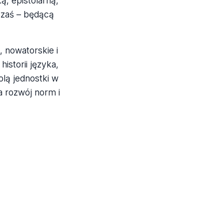
ą, epistolarną,
j zaś – będącą
 nowatorskie i
istorii języka,
lą jednostki w
 rozwój norm i