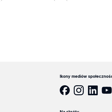
Ikony mediów społecznoś
Facebook
Instagram
LinkedIn
YouT
Na skróty