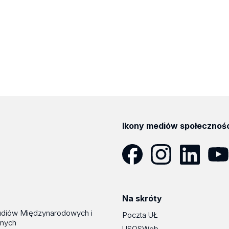
Ikony mediów społecznoś
Facebook
Instagram
LinkedIn
YouT
Na skróty
udiów Międzynarodowych i
Poczta UŁ
znych
USOSWeb