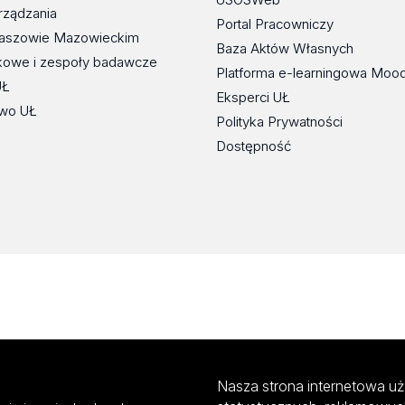
rządzania
Portal Pracowniczy
maszowie Mazowieckim
Baza Aktów Własnych
kowe i zespoły badawcze
Platforma e-learningowa Moo
UŁ
Eksperci UŁ
wo UŁ
Polityka Prywatności
Dostępność
Nasza strona internetowa uż