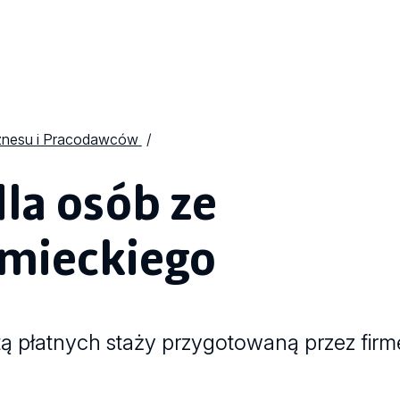
znesu i Pracodawców
la osób ze
emieckiego
tą płatnych staży przygotowaną przez fi