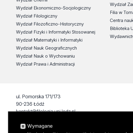
Wydział Za
Wydział Ekonomiczno-Socjologiczny
Filia w To
Wydział Filologiczny
Centra nau
Wydział Filozoficzno-Historyczny
Biblioteka 
Wydział Fizyki i Informatyki Stosowanej
Wydawnict
Wydział Matematyki i Informatyki
Wydział Nauk Geograficznych
Wydział Nauk o Wychowaniu
Wydział Prawa i Administracji
ul. Pomorska 171/173
90-236 Łódź
kontakt@filologia.uni.lodz.pl
tel: 42/665 51 06
Wymagane
fax: 42/665 52 54