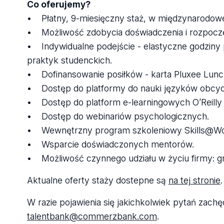
Co oferujemy?
• Płatny, 9-miesięczny staż, w międzynarodowej
• Możliwość zdobycia doświadczenia i rozpoczęc
• Indywidualne podejście - elastyczne godziny 
praktyk studenckich.
• Dofinansowanie posiłków - karta Pluxee Lunc
• Dostęp do platformy do nauki języków obcy
• Dostęp do platform e-learningowych O’Reilly i 
• Dostęp do webinariów psychologicznych.
• Wewnętrzny program szkoleniowy Skills@Wo
• Wsparcie doświadczonych mentorów.
• Możliwość czynnego udziału w życiu firmy: gr
Aktualne oferty staży dostepne są
na tej stronie
.
W razie pojawienia się jakichkolwiek pytań za
talentbank@commerzbank.com
.