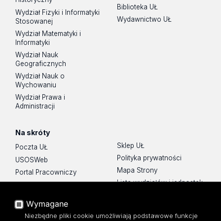
Biblioteka UŁ
Wydział Fizyki i Informatyki
Wydawnictwo UŁ
Stosowanej
Wydział Matematyki i
Informatyki
Wydział Nauk
Geograficznych
Wydział Nauk o
Wychowaniu
Wydział Prawa i
Administracji
Na skróty
Sklep UŁ
Poczta UŁ
Polityka prywatności
USOSWeb
Mapa Strony
Portal Pracowniczy
Lista wydziałów i jednostek
Baza Aktów Własnych
Platforma e-learningowa
Wymagane
Moodle
Niezbędne pliki cookie umożliwiają podstawowe funkcje
Eksperci UŁ