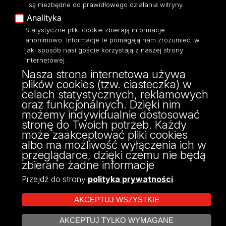
i są niezbędne do prawidłowego działania witryny.
Polityka Prywatności
Analityka
Dostępność
Statystyczne pliki cookie zbierają informacje
anonimowo. Informacje te pomagają nam zrozumieć, w
jaki sposób nasi goście korzystają z naszej strony
internetowej.
Nasza strona internetowa używa
ul. Pomorska 171/173
plików cookies (tzw. ciasteczka) w
90-236 Łódź
celach statystycznych, reklamowych
kontakt@filologia.uni.lodz.pl
oraz funkcjonalnych. Dzięki nim
tel: 42/665 51 06
możemy indywidualnie dostosować
fax: 42/665 52 54
stronę do Twoich potrzeb. Każdy
może zaakceptować pliki cookies
albo ma możliwość wyłączenia ich w
przeglądarce, dzięki czemu nie będą
zbierane żadne informacje
Przejdź do strony
polityka prywatności
AKCEPTUJ WSZYSTKIE
AKCEPTUJ TYLKO WYMAGANE
Projekt Multiportalu UŁ współfinansowany z funduszy Unii Europejskiej w