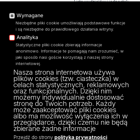
Lista wydziałów i jednostek
Baza Aktów Własnych
Platforma e-learningowa
Wymagane
Moodle
Niezbędne pliki cookie umożliwiają podstawowe funkcje
Eksperci UŁ
i są niezbędne do prawidłowego działania witryny.
Polityka Prywatności
Analityka
Dostępność
Statystyczne pliki cookie zbierają informacje
anonimowo. Informacje te pomagają nam zrozumieć, w
jaki sposób nasi goście korzystają z naszej strony
internetowej.
Nasza strona internetowa używa
ul. Pomorska 171/173
plików cookies (tzw. ciasteczka) w
90-236 Łódź
celach statystycznych, reklamowych
kontakt@filologia.uni.lodz.pl
oraz funkcjonalnych. Dzięki nim
tel: 42/665 51 06
możemy indywidualnie dostosować
fax: 42/665 52 54
stronę do Twoich potrzeb. Każdy
może zaakceptować pliki cookies
albo ma możliwość wyłączenia ich w
przeglądarce, dzięki czemu nie będą
zbierane żadne informacje
Przejdź do strony
polityka prywatności