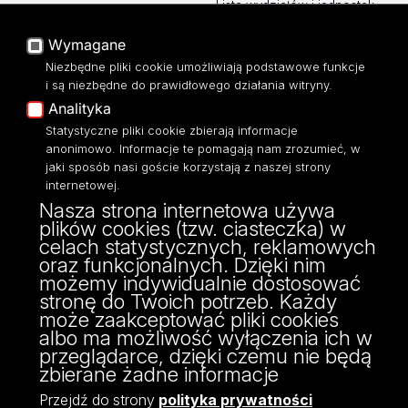
Lista wydziałów i jednostek
Baza Aktów Własnych
Platforma e-learningowa
Wymagane
Moodle
Niezbędne pliki cookie umożliwiają podstawowe funkcje
Eksperci UŁ
i są niezbędne do prawidłowego działania witryny.
Polityka Prywatności
Analityka
Dostępność
Statystyczne pliki cookie zbierają informacje
anonimowo. Informacje te pomagają nam zrozumieć, w
jaki sposób nasi goście korzystają z naszej strony
internetowej.
Nasza strona internetowa używa
ul. Pomorska 171/173
plików cookies (tzw. ciasteczka) w
90-236 Łódź
celach statystycznych, reklamowych
kontakt@filologia.uni.lodz.pl
oraz funkcjonalnych. Dzięki nim
tel: 42/665 51 06
możemy indywidualnie dostosować
fax: 42/665 52 54
stronę do Twoich potrzeb. Każdy
może zaakceptować pliki cookies
albo ma możliwość wyłączenia ich w
przeglądarce, dzięki czemu nie będą
zbierane żadne informacje
Przejdź do strony
polityka prywatności