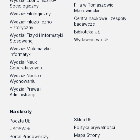
Wydział Ekonomiczno-
Filia w Tomaszowie
Socjologiczny
Mazowieckim
Wydział Filologiczny
Centra naukowe i zespoły
Wydział Filozoficzno-
badawcze
Historyczny
Biblioteka UŁ
Wydział Fizyki i Informatyki
Wydawnictwo UŁ
Stosowanej
Wydział Matematyki i
Informatyki
Wydział Nauk
Geograficznych
Wydział Nauk o
Wychowaniu
Wydział Prawa i
Administracji
Na skróty
Sklep UŁ
Poczta UŁ
Polityka prywatności
USOSWeb
Mapa Strony
Portal Pracowniczy