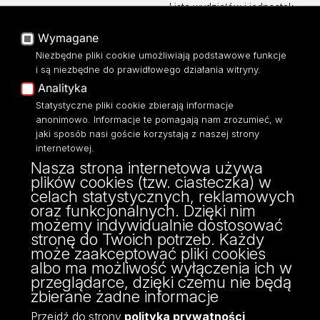
Lista wydziałów i jednostek
Baza Aktów Własnych
Platforma e-learningowa
Wymagane
Moodle
Niezbędne pliki cookie umożliwiają podstawowe funkcje
Eksperci UŁ
i są niezbędne do prawidłowego działania witryny.
Polityka Prywatności
Analityka
Dostępność
Statystyczne pliki cookie zbierają informacje
anonimowo. Informacje te pomagają nam zrozumieć, w
jaki sposób nasi goście korzystają z naszej strony
internetowej.
Nasza strona internetowa używa
ul. Pomorska 171/173
plików cookies (tzw. ciasteczka) w
90-236 Łódź
celach statystycznych, reklamowych
kontakt@filologia.uni.lodz.pl
oraz funkcjonalnych. Dzięki nim
tel: 42/665 51 06
możemy indywidualnie dostosować
fax: 42/665 52 54
stronę do Twoich potrzeb. Każdy
może zaakceptować pliki cookies
albo ma możliwość wyłączenia ich w
przeglądarce, dzięki czemu nie będą
zbierane żadne informacje
Przejdź do strony
polityka prywatności