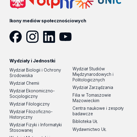
Ikony mediów społecznościowych
Facebook
Instagram
LinkedIn
YouTube
Wydziały i Jednostki
Wydział Studiów
Wydział Biologii i Ochrony
Międzynarodowych i
Środowiska
Politologicznych
Wydział Chemii
Wydział Zarządzania
Wydział Ekonomiczno-
Filia w Tomaszowie
Socjologiczny
Mazowieckim
Wydział Filologiczny
Centra naukowe i zespoły
Wydział Filozoficzno-
badawcze
Historyczny
Biblioteka UŁ
Wydział Fizyki i Informatyki
Wydawnictwo UŁ
Stosowanej