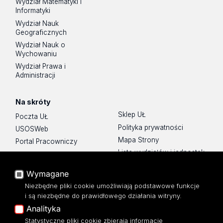
Wydział Matematyki i
Informatyki
Wydział Nauk
Geograficznych
Wydział Nauk o
Wychowaniu
Wydział Prawa i
Administracji
Na skróty
Sklep UŁ
Poczta UŁ
Polityka prywatności
USOSWeb
Mapa Strony
Portal Pracowniczy
Lista wydziałów i jednostek
Baza Aktów Własnych
Platforma e-learningowa
Wymagane
Moodle
Niezbędne pliki cookie umożliwiają podstawowe funkcje
Eksperci UŁ
i są niezbędne do prawidłowego działania witryny.
Polityka Prywatności
Analityka
Dostępność
Statystyczne pliki cookie zbierają informacje