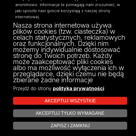
anonimowo. Informacje te pomagają nam zrozumieć, w
jaki sposób nasi goście korzystają z naszej strony
internetowej.
Nasza strona internetowa używa
ul. Pomorska 171/173
plików cookies (tzw. ciasteczka) w
90-236 Łódź
celach statystycznych, reklamowych
kontakt@filologia.uni.lodz.pl
oraz funkcjonalnych. Dzięki nim
tel: 42/665 51 06
możemy indywidualnie dostosować
fax: 42/665 52 54
stronę do Twoich potrzeb. Każdy
może zaakceptować pliki cookies
albo ma możliwość wyłączenia ich w
przeglądarce, dzięki czemu nie będą
zbierane żadne informacje
Przejdź do strony
polityka prywatności
AKCEPTUJ WSZYSTKIE
AKCEPTUJ TYLKO WYMAGANE
Projekt Multiportalu UŁ współfinansowany z funduszy Unii Europejskiej w
ZARZĄDZAJ COOKIES
ramach konkursu NCBR
ZAPISZ I ZAMKNIJ