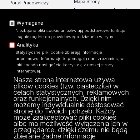
Mapa Strony
Portal Pracowniczy
Lista wydziałów i jednostek
Baza Aktów Własnych
Platforma e-learningowa
Wymagane
Moodle
Niezbędne pliki cookie umożliwiają podstawowe funkcje
Eksperci UŁ
i są niezbędne do prawidłowego działania witryny.
Polityka Prywatności
Analityka
Dostępność
Statystyczne pliki cookie zbierają informacje
anonimowo. Informacje te pomagają nam zrozumieć, w
jaki sposób nasi goście korzystają z naszej strony
internetowej.
Nasza strona internetowa używa
ul. Pomorska 171/173
plików cookies (tzw. ciasteczka) w
90-236 Łódź
celach statystycznych, reklamowych
kontakt@filologia.uni.lodz.pl
oraz funkcjonalnych. Dzięki nim
tel: 42/665 51 06
możemy indywidualnie dostosować
fax: 42/665 52 54
stronę do Twoich potrzeb. Każdy
może zaakceptować pliki cookies
albo ma możliwość wyłączenia ich w
przeglądarce, dzięki czemu nie będą
zbierane żadne informacje