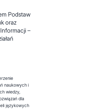
utem Podstaw
uk oraz
nformacji –
iałań
erzenie
dań naukowych i
ch wiedzy,
ozwiązań dla
eli językowych