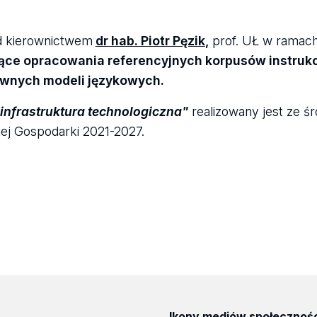
od kierownictwem
dr hab. Piotr Pęzik
,
prof. UŁ w ramac
ce opracowania referencyjnych korpusów instrukcj
tywnych modeli językowych.
infrastruktura technologiczna"
realizowany jest ze ś
ej Gospodarki 2021-2027.
Ikony mediów społecznoś