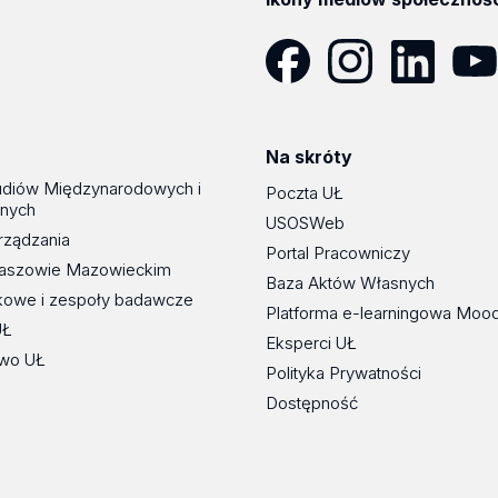
Facebook
Instagram
LinkedIn
YouT
Na skróty
udiów Międzynarodowych i
Poczta UŁ
znych
USOSWeb
rządzania
Portal Pracowniczy
maszowie Mazowieckim
Baza Aktów Własnych
kowe i zespoły badawcze
Platforma e-learningowa Moo
UŁ
Eksperci UŁ
wo UŁ
Polityka Prywatności
Dostępność