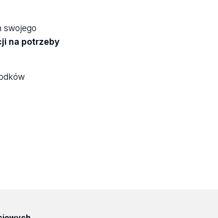
h swojego
i na potrzeby
rodków
ciowych