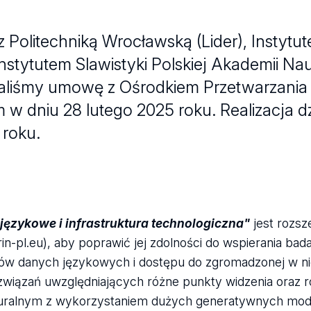
z Politechniką Wrocławską (Lider), Instyt
Instytutem Slawistyki Polskiej Akademii Na
liśmy umowę z Ośrodkiem Przetwarzania I
dniu 28 lutego 2025 roku. Realizacja dz
roku.
ęzykowe i infrastruktura technologiczna"
jest rozsz
in-pl.eu), aby poprawić jej zdolności do wspierania ba
orów danych językowych i dostępu do zgromadzonej w ni
wiązań uwzględniających różne punkty widzenia oraz r
naturalnym z wykorzystaniem dużych generatywnych mod