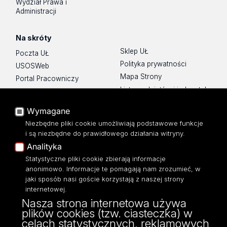
Wydział Prawa i
Administracji
Na skróty
Sklep UŁ
Poczta UŁ
Polityka prywatności
USOSWeb
Mapa Strony
Portal Pracowniczy
Lista wydziałów i jednostek
Baza Aktów Własnych
Platforma e-learningowa
Wymagane
Moodle
Niezbędne pliki cookie umożliwiają podstawowe funkcje
Eksperci UŁ
i są niezbędne do prawidłowego działania witryny.
Polityka Prywatności
Analityka
Dostępność
Statystyczne pliki cookie zbierają informacje
anonimowo. Informacje te pomagają nam zrozumieć, w
jaki sposób nasi goście korzystają z naszej strony
internetowej.
Nasza strona internetowa używa
ul. Pomorska 171/173
plików cookies (tzw. ciasteczka) w
90-236 Łódź
celach statystycznych, reklamowych
kontakt@filologia.uni.lodz.pl