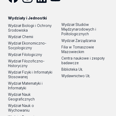
Facebook
Instagram
LinkedIn
YouTube
Wydziały i Jednostki
Wydział Studiów
Wydział Biologii i Ochrony
Międzynarodowych i
Środowiska
Politologicznych
Wydział Chemii
Wydział Zarządzania
Wydział Ekonomiczno-
Filia w Tomaszowie
Socjologiczny
Mazowieckim
Wydział Filologiczny
Centra naukowe i zespoły
Wydział Filozoficzno-
badawcze
Historyczny
Biblioteka UŁ
Wydział Fizyki i Informatyki
Wydawnictwo UŁ
Stosowanej
Wydział Matematyki i
Informatyki
Wydział Nauk
Geograficznych
Wydział Nauk o
Wychowaniu