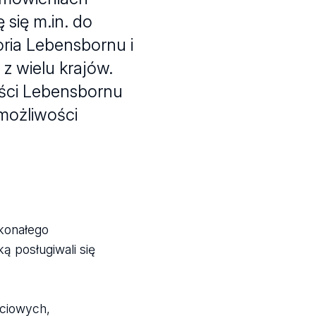
się m.in. do
toria Lebensbornu i
 z wielu krajów.
ości Lebensbornu
możliwości
konałego
ą posługiwali się
ściowych,