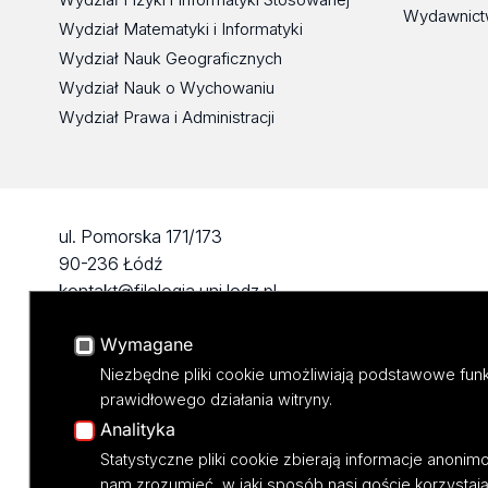
Wydawnict
Wydział Matematyki i Informatyki
Wydział Nauk Geograficznych
Wydział Nauk o Wychowaniu
Wydział Prawa i Administracji
ul. Pomorska 171/173
90-236 Łódź
kontakt@filologia.uni.lodz.pl
tel: 42/665 51 06
Wymagane
fax: 42/665 52 54
Niezbędne pliki cookie umożliwiają podstawowe funk
prawidłowego działania witryny.
Analityka
Statystyczne pliki cookie zbierają informacje anoni
nam zrozumieć, w jaki sposób nasi goście korzystają 