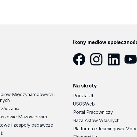
Ikony mediów społecznoś
Facebook
Instagram
LinkedIn
YouT
Na skróty
udiów Międzynarodowych i
Poczta UŁ
znych
USOSWeb
rządzania
Portal Pracowniczy
maszowie Mazowieckim
Baza Aktów Własnych
kowe i zespoły badawcze
Platforma e-learningowa Moo
UŁ
Eksperci UŁ