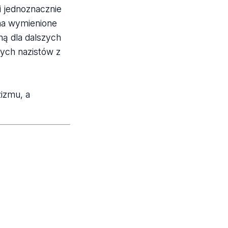
i jednoznacznie
 na wymienione
ną dla dalszych
wych nazistów z
zizmu, a