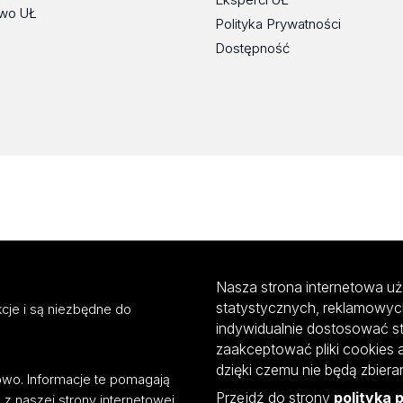
wo UŁ
Polityka Prywatności
Dostępność
Nasza strona internetowa uż
statystycznych, reklamowyc
cje i są niezbędne do
indywidualnie dostosować s
zaakceptować pliki cookies 
dzięki czemu nie będą zbier
mowo. Informacje te pomagają
Przejdź do strony
polityka 
z naszej strony internetowej.