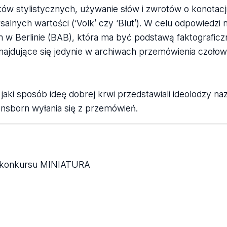
ków stylistycznych, używanie słów i zwrotów o konotacj
alnych wartości (‘Volk’ czy ‘Blut’). W celu odpowiedzi
w Berlinie (BAB), która ma być podstawą faktograficz
znajdujące się jedynie w archiwach przemówienia czoło
jaki sposób ideę dobrej krwi przedstawiali ideolodzy na
bensborn wyłania się z przemówień.
h konkursu MINIATURA