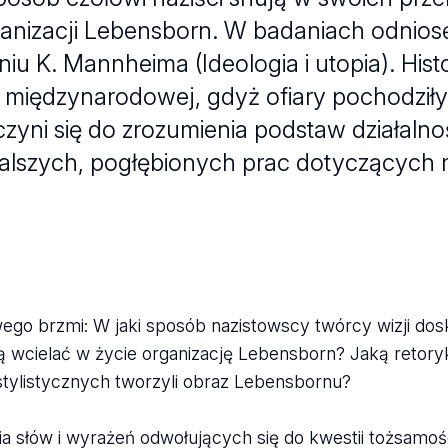
anizacji Lebensborn. W badaniach odniosę 
eniu K. Mannheima (Ideologia i utopia). His
ali międzynarodowej, gdyż ofiary pochodziły
czyni się do zrozumienia podstaw działaln
dalszych, pogłębionych prac dotyczących 
ego brzmi: W jaki sposób nazistowscy twórcy wizji dos
ą wcielać w życie organizację Lebensborn? Jaką retoryk
tylistycznych tworzyli obraz Lebensbornu?
a słów i wyrażeń odwołujących się do kwestii tożsamo