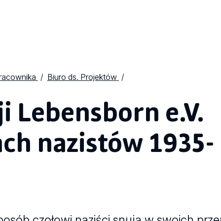
Pracownika
Biuro ds. Projektów
i Lebensborn e.V.
ch nazistów 1935-
 sposób czołowi naziści snują w swoich pr