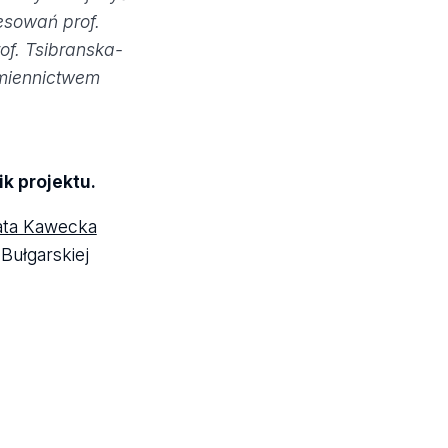
resowań prof.
rof. Tsibranska-
iśmiennictwem
ik projektu.
ata Kawecka
 Bułgarskiej