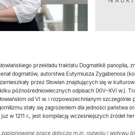
słowiańskiego przekładu traktatu Dogmatikē panoplia, 
senał dogmatów, autorstwa Eutymiusza Zygabenosa (koni
mieszkały przez Słowian znajdujących się w kulturowej,
 kilku późnośredniowiecznych odpisach (XIV–XVI w.). T
owiańskim od VI w. i rozpowszechnianym szczególnie p
omilizmu stały się zagrożeniem dla jedności państwa or
uż w 1211 r., jest kompilacją wcześniejszych źródeł her
; zaplanowane prace dotyczą m.in. rozwoju i wpływu bi