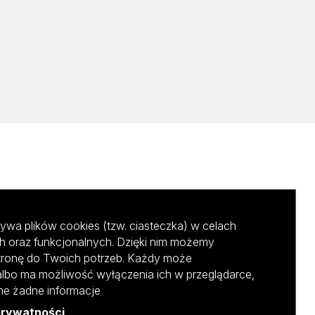
ywa plików cookies (tzw. ciasteczka) w celach
h oraz funkcjonalnych. Dzięki nim możemy
tronę do Twoich potrzeb. Każdy może
albo ma możliwość wyłączenia ich w przeglądarce,
ane żadne informacje
prywatności