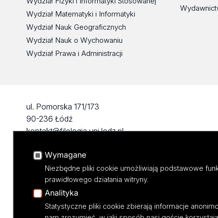
Wydział Fizyki i Informatyki Stosowanej
Wydawnict
Wydział Matematyki i Informatyki
Wydział Nauk Geograficznych
Wydział Nauk o Wychowaniu
Wydział Prawa i Administracji
ul. Pomorska 171/173
90-236 Łódź
kontakt@filologia.uni.lodz.pl
tel: 42/665 51 06
Wymagane
fax: 42/665 52 54
Niezbędne pliki cookie umożliwiają podstawowe funk
prawidłowego działania witryny.
Analityka
Statystyczne pliki cookie zbierają informacje anoni
nam zrozumieć, w jaki sposób nasi goście korzystają 