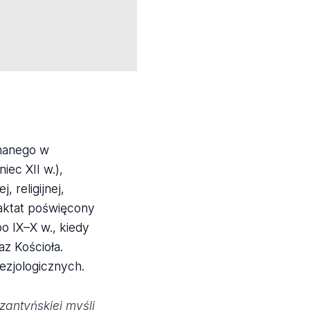
znanego w
ec XII w.),
 religijnej,
raktat poświęcony
o IX–X w., kiedy
az Kościoła.
ezjologicznych.
zantyńskiej myśli