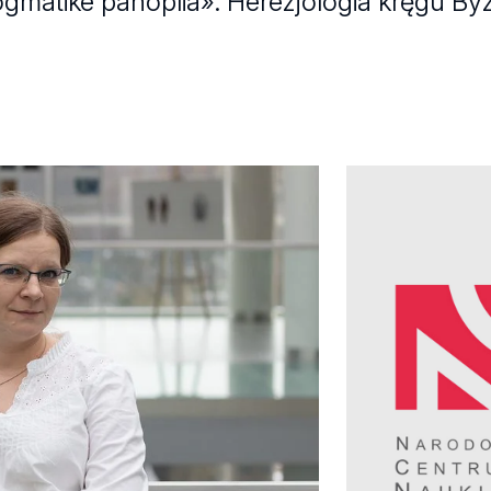
matike panoplia». Herezjologia kręgu By