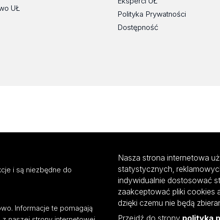
Eksperci UŁ
wo UŁ
Polityka Prywatności
Dostępność
Nasza strona internetowa uż
statystycznych, reklamowyc
cje i są niezbędne do
indywidualnie dostosować s
zaakceptować pliki cookies 
dzięki czemu nie będą zbier
mowo. Informacje te pomagają
Przejdź do strony
polityka 
z naszej strony internetowej.