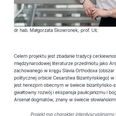
dr hab. Małgorzata Skowronek, prof. UŁ
Celem projektu jest zbadanie tradycji cerkiewno
międzynarodowej literaturze przedmiotu jako Ar
zachowanego w kręgu Slavia Orthodoxa (obszar za
politycznej orbicie Cesarstwa Bizantyńskiego) w
jest herezjom obecnym w świecie bizantyńsko-sł
gwałtowny rozwój i ekspansja paulicjanizmu i bog
Arsenał dogmatów, znany w świecie słowiańskim j
Projekt ma charakter interdyscyplinarny