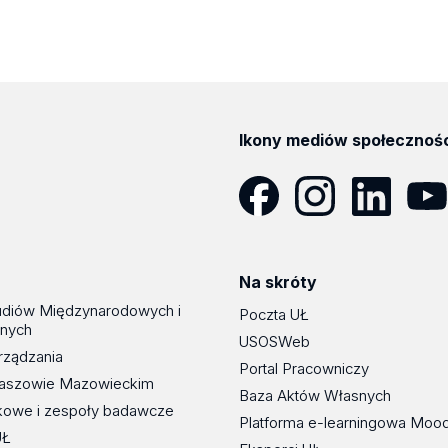
Ikony mediów społecznoś
Facebook
Instagram
LinkedIn
YouT
Na skróty
udiów Międzynarodowych i
Poczta UŁ
znych
USOSWeb
rządzania
Portal Pracowniczy
maszowie Mazowieckim
Baza Aktów Własnych
kowe i zespoły badawcze
Platforma e-learningowa Moo
UŁ