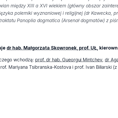
łowian między XIII a XVI wiekiem (główny obszar zainte
 języka polemiki wyznaniowej i religijnej (dr Kawecka, p
cji traktatu Panoplia dogmatica (Arsenał dogmatów) z p
uje
dr hab. Małgorzata Skowronek, prof. UŁ
, kierown
wczego wchodzą:
prof. dr hab. Gueorgui Mintchev
,
dr Ag
rof. Mariyana Tsibranska-Kostova i prof. Ivan Biliarski (z