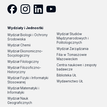
Facebook
Instagram
LinkedIn
YouTube
Wydziały i Jednostki
Wydział Studiów
Wydział Biologii i Ochrony
Międzynarodowych i
Środowiska
Politologicznych
Wydział Chemii
Wydział Zarządzania
Wydział Ekonomiczno-
Filia w Tomaszowie
Socjologiczny
Mazowieckim
Wydział Filologiczny
Centra naukowe i zespoły
Wydział Filozoficzno-
badawcze
Historyczny
Biblioteka UŁ
Wydział Fizyki i Informatyki
Wydawnictwo UŁ
Stosowanej
Wydział Matematyki i
Informatyki
Wydział Nauk
Geograficznych