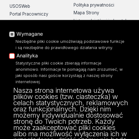
Polityka prywatności
USOSWeb
Mapa Strony
Portal Pracowniczy
Lista wydziałów i jednostek
Baza Aktów Własnych
Platforma e-learningowa
Wymagane
Moodle
Niezbędne pliki cookie umożliwiają podstawowe funkcje
Eksperci UŁ
i są niezbędne do prawidłowego działania witryny.
Polityka Prywatności
Analityka
Dostępność
Statystyczne pliki cookie zbierają informacje
anonimowo. Informacje te pomagają nam zrozumieć, w
jaki sposób nasi goście korzystają z naszej strony
internetowej.
Nasza strona internetowa używa
ul. Pomorska 171/173
plików cookies (tzw. ciasteczka) w
90-236 Łódź
celach statystycznych, reklamowych
kontakt@filologia.uni.lodz.pl
oraz funkcjonalnych. Dzięki nim
tel: 42/665 51 06
możemy indywidualnie dostosować
fax: 42/665 52 54
stronę do Twoich potrzeb. Każdy
może zaakceptować pliki cookies
albo ma możliwość wyłączenia ich w