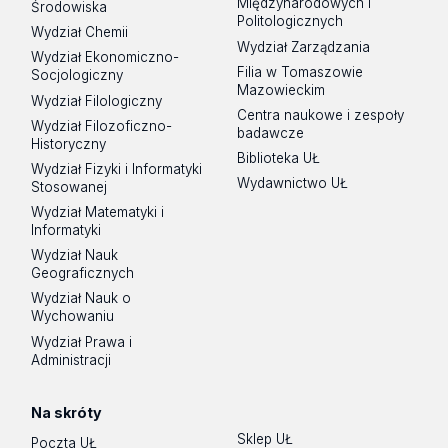
Międzynarodowych i
Środowiska
Politologicznych
Wydział Chemii
Wydział Zarządzania
Wydział Ekonomiczno-
Filia w Tomaszowie
Socjologiczny
Mazowieckim
Wydział Filologiczny
Centra naukowe i zespoły
Wydział Filozoficzno-
badawcze
Historyczny
Biblioteka UŁ
Wydział Fizyki i Informatyki
Wydawnictwo UŁ
Stosowanej
Wydział Matematyki i
Informatyki
Wydział Nauk
Geograficznych
Wydział Nauk o
Wychowaniu
Wydział Prawa i
Administracji
Na skróty
Sklep UŁ
Poczta UŁ