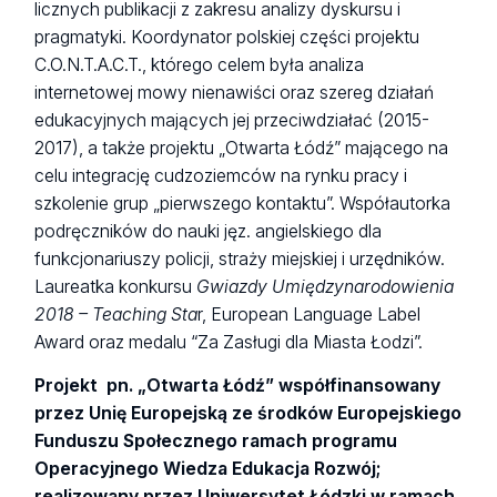
licznych publikacji z zakresu analizy dyskursu i
pragmatyki. Koordynator polskiej części projektu
C.O.N.T.A.C.T., którego celem była analiza
internetowej mowy nienawiści oraz szereg działań
edukacyjnych mających jej przeciwdziałać (2015-
2017), a także projektu „Otwarta Łódź” mającego na
celu integrację cudzoziemców na rynku pracy i
szkolenie grup „pierwszego kontaktu”. Współautorka
podręczników do nauki jęz. angielskiego dla
funkcjonariuszy policji, straży miejskiej i urzędników.
Laureatka konkursu
Gwiazdy Umiędzynarodowienia
2018 – Teaching Sta
r, European Language Label
Award oraz medalu “Za Zasługi dla Miasta Łodzi”.
Projekt pn. „Otwarta Łódź” współfinansowany
przez Unię Europejską ze środków Europejskiego
Funduszu Społecznego ramach programu
Operacyjnego Wiedza Edukacja Rozwój;
realizowany przez Uniwersytet Łódzki w ramach