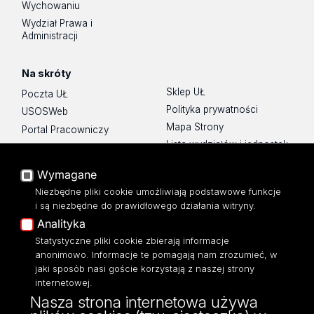
Wychowaniu
Wydział Prawa i
Administracji
Na skróty
Sklep UŁ
Poczta UŁ
Polityka prywatności
USOSWeb
Mapa Strony
Portal Pracowniczy
Lista wydziałów i jednostek
Baza Aktów Własnych
Platforma e-learningowa
Wymagane
Moodle
Niezbędne pliki cookie umożliwiają podstawowe funkcje
Eksperci UŁ
i są niezbędne do prawidłowego działania witryny.
Polityka Prywatności
Analityka
Dostępność
Statystyczne pliki cookie zbierają informacje
anonimowo. Informacje te pomagają nam zrozumieć, w
jaki sposób nasi goście korzystają z naszej strony
internetowej.
Nasza strona internetowa używa
ul. Pomorska 171/173