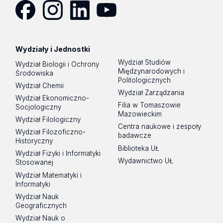
Facebook
Instagram
LinkedIn
YouTube
Wydziały i Jednostki
Wydział Studiów
Wydział Biologii i Ochrony
Międzynarodowych i
Środowiska
Politologicznych
Wydział Chemii
Wydział Zarządzania
Wydział Ekonomiczno-
Filia w Tomaszowie
Socjologiczny
Mazowieckim
Wydział Filologiczny
Centra naukowe i zespoły
Wydział Filozoficzno-
badawcze
Historyczny
Biblioteka UŁ
Wydział Fizyki i Informatyki
Wydawnictwo UŁ
Stosowanej
Wydział Matematyki i
Informatyki
Wydział Nauk
Geograficznych
Wydział Nauk o