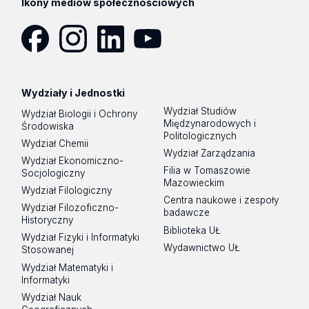
Ikony mediów społecznościowych
Facebook
Instagram
LinkedIn
YouTube
Wydziały i Jednostki
Wydział Studiów
Wydział Biologii i Ochrony
Międzynarodowych i
Środowiska
Politologicznych
Wydział Chemii
Wydział Zarządzania
Wydział Ekonomiczno-
Filia w Tomaszowie
Socjologiczny
Mazowieckim
Wydział Filologiczny
Centra naukowe i zespoły
Wydział Filozoficzno-
badawcze
Historyczny
Biblioteka UŁ
Wydział Fizyki i Informatyki
Wydawnictwo UŁ
Stosowanej
Wydział Matematyki i
Informatyki
Wydział Nauk