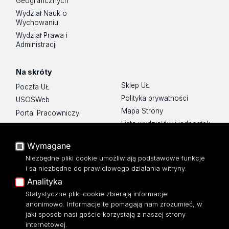
Geograficznych
Wydział Nauk o
Wychowaniu
Wydział Prawa i
Administracji
Na skróty
Sklep UŁ
Poczta UŁ
Polityka prywatności
USOSWeb
Mapa Strony
Portal Pracowniczy
Lista wydziałów i jednostek
Baza Aktów Własnych
Platforma e-learningowa
Wymagane
Moodle
Niezbędne pliki cookie umożliwiają podstawowe funkcje
Eksperci UŁ
i są niezbędne do prawidłowego działania witryny.
Polityka Prywatności
Analityka
Dostępność
Statystyczne pliki cookie zbierają informacje
anonimowo. Informacje te pomagają nam zrozumieć, w
jaki sposób nasi goście korzystają z naszej strony
internetowej.