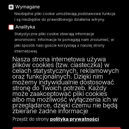
Platforma e-learningowa
Wymagane
Moodle
Niezbędne pliki cookie umożliwiają podstawowe funkcje
Eksperci UŁ
i są niezbędne do prawidłowego działania witryny.
Polityka Prywatności
Analityka
Dostępność
Statystyczne pliki cookie zbierają informacje
anonimowo. Informacje te pomagają nam zrozumieć, w
jaki sposób nasi goście korzystają z naszej strony
internetowej.
Nasza strona internetowa używa
ul. Pomorska 171/173
plików cookies (tzw. ciasteczka) w
90-236 Łódź
celach statystycznych, reklamowych
kontakt@filologia.uni.lodz.pl
oraz funkcjonalnych. Dzięki nim
tel: 42/665 51 06
możemy indywidualnie dostosować
fax: 42/665 52 54
stronę do Twoich potrzeb. Każdy
może zaakceptować pliki cookies
albo ma możliwość wyłączenia ich w
przeglądarce, dzięki czemu nie będą
zbierane żadne informacje
Przejdź do strony
polityka prywatności