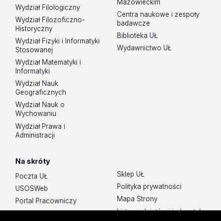
Mazowieckim
Wydział Filologiczny
Centra naukowe i zespoły
Wydział Filozoficzno-
badawcze
Historyczny
Biblioteka UŁ
Wydział Fizyki i Informatyki
Wydawnictwo UŁ
Stosowanej
Wydział Matematyki i
Informatyki
Wydział Nauk
Geograficznych
Wydział Nauk o
Wychowaniu
Wydział Prawa i
Administracji
Na skróty
Sklep UŁ
Poczta UŁ
Polityka prywatności
USOSWeb
Mapa Strony
Portal Pracowniczy
Lista wydziałów i jednostek
Baza Aktów Własnych