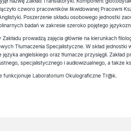
zyjął nazwę Zakład Translatoryki. Komponent glottodyta
łączyło czworo pracowników likwidowanej Pracowni Ksz
 Anglistyki. Poszerzenie składu osobowego jednostki 
plinarnych badań w zakresie szeroko pojętego języko
Zakładu prowadzą zajęcia głównie na kierunkach filologi
ych Tłumaczenia Specjalistyczne. W skład jednostki w
 języka angielskiego oraz tłumacze przysięgli. Zakład pr
stnego, specjalistycznego i audiowizualnego, a także ks
e funkcjonuje Laboratorium Okulograficzne Tr@k.