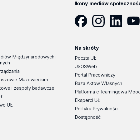
Ikony mediów społecznoś
Facebook
Instagram
LinkedIn
YouT
Na skróty
udiów Międzynarodowych i
Poczta UŁ
znych
USOSWeb
rządzania
Portal Pracowniczy
maszowie Mazowieckim
Baza Aktów Własnych
kowe i zespoły badawcze
Platforma e-learningowa Moo
UŁ
Eksperci UŁ
wo UŁ
Polityka Prywatności
Dostępność