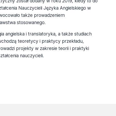
ktyczny został dodany w roku 2019, kiedy to do
tałcenia Nauczycieli Języka Angielskiego w
zaowocowało także prowadzeniem
znawstwa stosowanego.
a angielska i translatoryka, a także studiach
chodzą teoretycy i praktycy przekładu,
owadzi projekty w zakresie teorii i praktyki
ztałcenia nauczycieli.