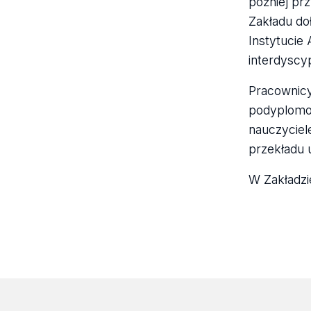
później pr
Zakładu do
Instytucie
interdyscy
Pracownicy 
podyplomow
nauczyciele
przekładu u
W Zakładzi