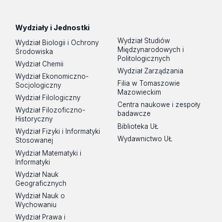
Facebook
Instagram
LinkedIn
YouTube
Wydziały i Jednostki
Wydział Studiów
Wydział Biologii i Ochrony
Międzynarodowych i
Środowiska
Politologicznych
Wydział Chemii
Wydział Zarządzania
Wydział Ekonomiczno-
Filia w Tomaszowie
Socjologiczny
Mazowieckim
Wydział Filologiczny
Centra naukowe i zespoły
Wydział Filozoficzno-
badawcze
Historyczny
Biblioteka UŁ
Wydział Fizyki i Informatyki
Wydawnictwo UŁ
Stosowanej
Wydział Matematyki i
Informatyki
Wydział Nauk
Geograficznych
Wydział Nauk o
Wychowaniu
Wydział Prawa i