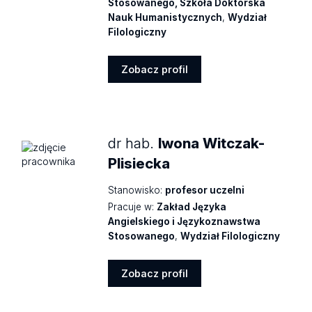
Stosowanego, Szkoła Doktorska
Nauk Humanistycznych
,
Wydział
Filologiczny
Zobacz profil
Zobacz
profil
dr hab.
Iwona Witczak-
Plisiecka
Stanowisko:
profesor uczelni
Pracuje w:
Zakład Języka
Angielskiego i Językoznawstwa
Stosowanego
,
Wydział Filologiczny
Zobacz profil
Zobacz
profil