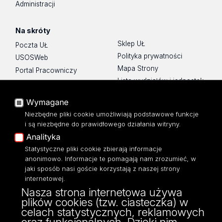
Administracji
Na skróty
Sklep UŁ
Poczta UŁ
Polityka prywatności
USOSWeb
Mapa Strony
Portal Pracowniczy
Lista wydziałów i jednostek
Baza Aktów Własnych
Platforma e-learningowa
Wymagane
Moodle
Niezbędne pliki cookie umożliwiają podstawowe funkcje
Eksperci UŁ
i są niezbędne do prawidłowego działania witryny.
Polityka Prywatności
Analityka
Dostępność
Statystyczne pliki cookie zbierają informacje
anonimowo. Informacje te pomagają nam zrozumieć, w
jaki sposób nasi goście korzystają z naszej strony
internetowej.
Nasza strona internetowa używa
ul. Pomorska 171/173
plików cookies (tzw. ciasteczka) w
90-236 Łódź
celach statystycznych, reklamowych
kontakt@filologia.uni.lodz.pl
oraz funkcjonalnych. Dzięki nim