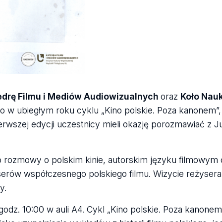
edrę Filmu i Mediów Audiowizualnych
oraz
Koło Nau
 w ubiegłym roku cyklu „Kino polskie. Poza kanonem”,
erwszej edycji uczestnicy mieli okazję porozmawiać z J
 rozmowy o polskim kinie, autorskim języku filmowym 
serów współczesnego polskiego filmu. Wizycie reżyser
y.
odz. 10:00 w auli A4. Cykl „Kino polskie. Poza kanonem