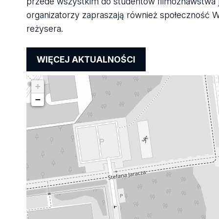
przede wszystkim do studentów filmoznawstwa jak
organizatorzy zapraszają również społeczność W
reżysera.
WIĘCEJ AKTUALNOŚCI
+
−