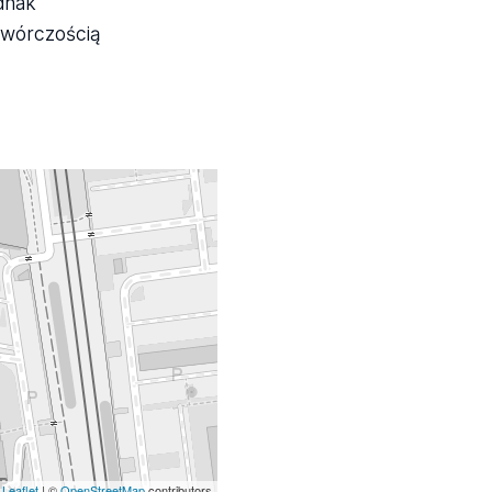
dnak
twórczością
Leaflet
| ©
OpenStreetMap
contributors