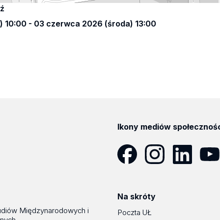
dź
 10:00 - 03 czerwca 2026 (środa) 13:00
Ikony mediów społecznoś
Facebook
Instagram
LinkedIn
YouT
Na skróty
udiów Międzynarodowych i
Poczta UŁ
znych