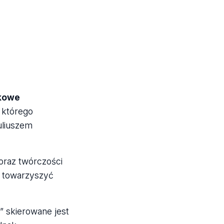
kowe
 którego
uliuszem
oraz twórczości
a towarzyszyć
” skierowane jest