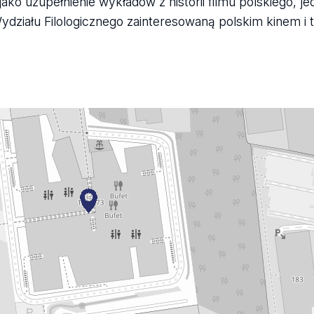
o uzupełnienie wykładów z historii filmu polskiego, je
ydziału Filologicznego zainteresowaną polskim kinem i 