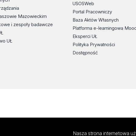
USOSWeb
rządzania
Portal Pracowniczy
maszowie Mazowieckim
Baza Aktów Własnych
kowe i zespoły badawcze
Platforma e-learningowa Moo
UŁ
Eksperci UŁ
wo UŁ
Polityka Prywatności
Dostępność
Nasza strona internetowa uż