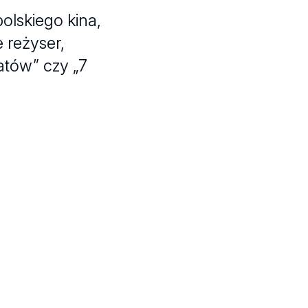
polskiego kina,
 reżyser,
iatów” czy „7