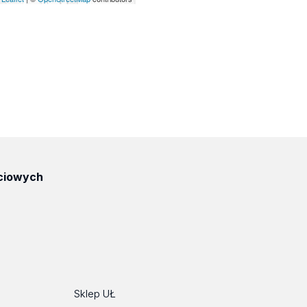
ciowych
ube
Sklep UŁ