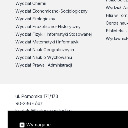
Wydział Chemii
Wydział Za
Wydział Ekonomiczno-Socjologiczny
Filia w To
Wydział Filologiczny
Centra nau
Wydział Filozoficzno-Historyczny
Biblioteka 
Wydział Fizyki i Informatyki Stosowanej
Wydawnict
Wydział Matematyki i Informatyki
Wydział Nauk Geograficznych
Wydział Nauk o Wychowaniu
Wydział Prawa i Administracji
ul. Pomorska 171/173
90-236 Łódź
kontakt@filologia.uni.lodz.pl
tel: 42/665 51 06
Wymagane
fax: 42/665 52 54