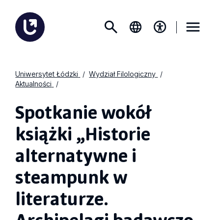
Uniwersytet Łódzki
Wydział Filologiczny
Aktualności
Spotkanie wokół
książki „Historie
alternatywne i
steampunk w
literaturze.
Archipelagi badawczo-