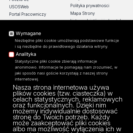
Polityka prywatności
USOSWeb
Mapa Strony
Portal Pracowniczy
Lista wydziałów i jednostek
Baza Aktów Własnych
Platforma e-learningowa
Wymagane
Moodle
Niezbędne pliki cookie umożliwiają podstawowe funkcje
Eksperci UŁ
i są niezbędne do prawidłowego działania witryny.
Polityka Prywatności
Analityka
Dostępność
Statystyczne pliki cookie zbierają informacje
anonimowo. Informacje te pomagają nam zrozumieć, w
jaki sposób nasi goście korzystają z naszej strony
internetowej.
Nasza strona internetowa używa
ul. Pomorska 171/173
plików cookies (tzw. ciasteczka) w
90-236 Łódź
celach statystycznych, reklamowych
kontakt@filologia.uni.lodz.pl
oraz funkcjonalnych. Dzięki nim
tel: 42/665 51 06
możemy indywidualnie dostosować
fax: 42/665 52 54
stronę do Twoich potrzeb. Każdy
może zaakceptować pliki cookies
albo ma możliwość wyłączenia ich w