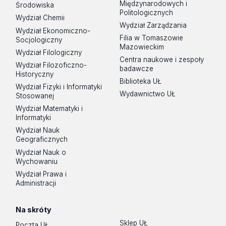
Międzynarodowych i
Środowiska
Politologicznych
Wydział Chemii
Wydział Zarządzania
Wydział Ekonomiczno-
Filia w Tomaszowie
Socjologiczny
Mazowieckim
Wydział Filologiczny
Centra naukowe i zespoły
Wydział Filozoficzno-
badawcze
Historyczny
Biblioteka UŁ
Wydział Fizyki i Informatyki
Wydawnictwo UŁ
Stosowanej
Wydział Matematyki i
Informatyki
Wydział Nauk
Geograficznych
Wydział Nauk o
Wychowaniu
Wydział Prawa i
Administracji
Na skróty
Sklep UŁ
Poczta UŁ