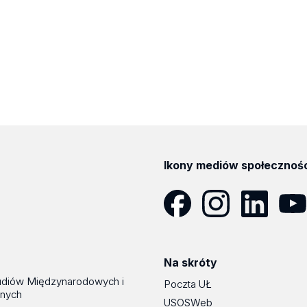
Ikony mediów społecznoś
Facebook
Instagram
LinkedIn
YouT
Na skróty
udiów Międzynarodowych i
Poczta UŁ
znych
USOSWeb