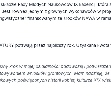
 w składzie Rady Młodych Naukowców IX kadencji, która 
o. Jest również jednym z głównych wykonawców w proj
cko-lingwistyczne” finansowanym ze środków NAWA w ra
ATURY potrwają przez najbliższy rok. Uzyskana kwota 
żny krok w mojej działalności badawczej i potwierdzen
owywaniem wniosków grantowych. Mam nadzieję, że pr
kowych poświęconych historii kobiet, kulturze XIX wie