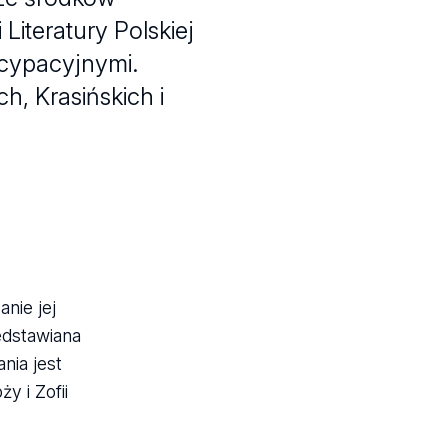
iteratury Polskiej
cypacyjnymi.
ch, Krasińskich i
anie jej
edstawiana
nia jest
y i Zofii