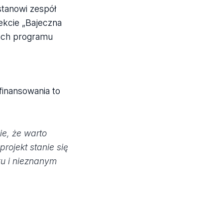
stanowi zespół
ekcie „Bajeczna
mach programu
finansowania to
ie, że warto
ojekt stanie się
ku i nieznanym