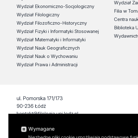
Wydział Za
Wydział Ekonomiczno-Socjologiczny
Filia w To
Wydział Filologiczny
Centra nau
Wydział Filozoficzno-Historyczny
Biblioteka 
Wydział Fizyki i Informatyki Stosowanej
Wydawnict
Wydział Matematyki i Informatyki
Wydział Nauk Geograficznych
Wydział Nauk o Wychowaniu
Wydział Prawa i Administracji
ul. Pomorska 171/173
90-236 Łódź
kontakt@filologia.uni.lodz.pl
tel: 42/665 51 06
Wymagane
fax: 42/665 52 54
Niezbędne pliki cookie umożliwiają podstawowe funk