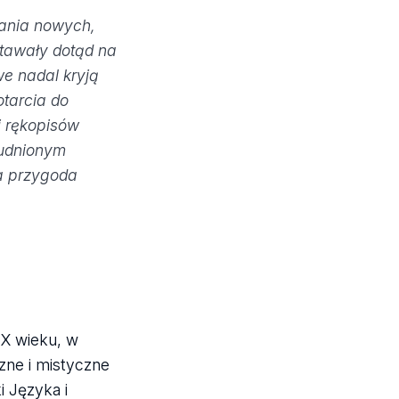
wania nowych,
stawały dotąd na
we nadal kryją
otarcia do
i rękopisów
rudnionym
ca przygoda
IX wieku, w
zne i mistyczne
 Języka i