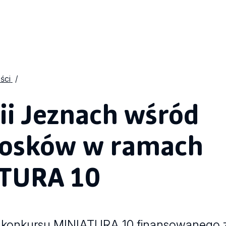
ści
dii Jeznach wśród
iosków w ramach
ATURA 10
ką konkursu MINIATURA 10 finansowanego