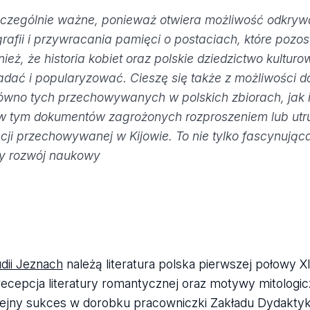
szczególnie ważne, ponieważ otwiera możliwość odkry
rafii i przywracania pamięci o postaciach, które pozo
eż, że historia kobiet oraz polskie dziedzictwo kulturo
dać i popularyzować. Cieszę się także z możliwości d
ówno tych przechowywanych w polskich zbiorach, jak 
, w tym dokumentów zagrożonych rozproszeniem lub ut
cji przechowywanej w Kijowie. To nie tylko fascynują
zy rozwój naukowy
udii Jeznach
należą literatura polska pierwszej połowy X
recepcja literatury romantycznej oraz motywy mitologic
ejny sukces w dorobku pracowniczki Zakładu Dydaktyki