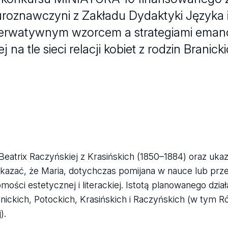
oznawczyni z Zakładu Dydaktyki Języka i L
nserwatywnym wzorcem a strategiami eman
 na tle sieci relacji kobiet z rodzin Branicki
 Beatrix Raczyńskiej z Krasińskich (1850–1884) oraz ukaz
wykazać, że Maria, dotychczas pomijana w nauce lub prz
ści estetycznej i literackiej. Istotą planowanego działa
ckich, Potockich, Krasińskich i Raczyńskich (w tym Róż
).