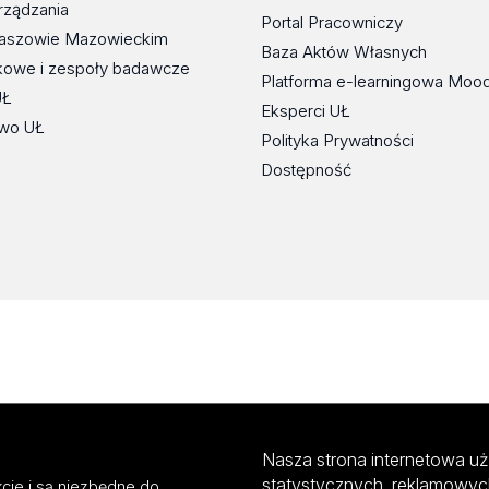
rządzania
Portal Pracowniczy
maszowie Mazowieckim
Baza Aktów Własnych
kowe i zespoły badawcze
Platforma e-learningowa Moo
UŁ
Eksperci UŁ
wo UŁ
Polityka Prywatności
Dostępność
Nasza strona internetowa uż
statystycznych, reklamowyc
cje i są niezbędne do