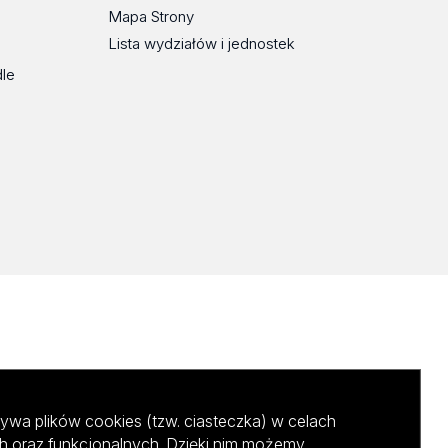
Mapa Strony
Lista wydziałów i jednostek
dle
ywa plików cookies (tzw. ciasteczka) w celach
h oraz funkcjonalnych. Dzięki nim możemy