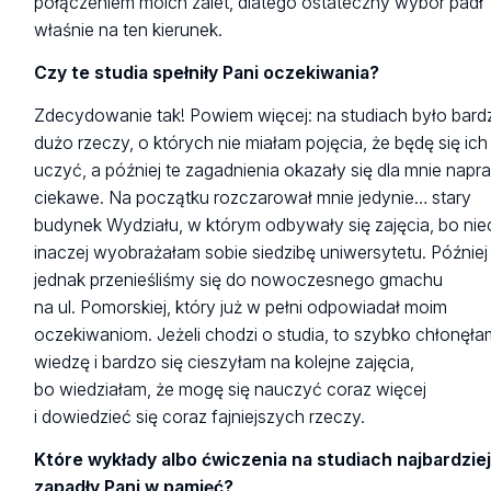
połączeniem moich zalet, dlatego ostateczny wybór padł
właśnie na ten kierunek.
Czy te studia spełniły Pani oczekiwania?
Zdecydowanie tak! Powiem więcej: na studiach było bard
dużo rzeczy, o których nie miałam pojęcia, że będę się ich
uczyć, a później te zagadnienia okazały się dla mnie nap
ciekawe. Na początku rozczarował mnie jedynie… stary
budynek Wydziału, w którym odbywały się zajęcia, bo ni
inaczej wyobrażałam sobie siedzibę uniwersytetu. Później
jednak przenieśliśmy się do nowoczesnego gmachu
na ul. Pomorskiej, który już w pełni odpowiadał moim
oczekiwaniom. Jeżeli chodzi o studia, to szybko chłonęła
wiedzę i bardzo się cieszyłam na kolejne zajęcia,
bo wiedziałam, że mogę się nauczyć coraz więcej
i dowiedzieć się coraz fajniejszych rzeczy.
Które wykłady albo ćwiczenia na studiach najbardzie
zapadły Pani w pamięć?