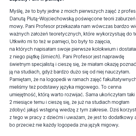
Myślę, że to były jedne z moich pierwszych zajęć z profes
Danutą Plutą-Wojciechowską poświęcone teorii zaburzeń
mowy. Pani Profesor przekazała nam wówczas bardzo wi
ważnych założeń teoretycznych, które wykorzystuję do t
Utkwiło mi to też w pamięci, bo były to zajęcia,
na których napisałam swoje pierwsze kolokwium i dostał
z niego piątkę
(śmiech
). Pani Profesor jest naprawdę
świetnym specjalistą i cieszę się, że miałam okazję pozna
ją na studiach, gdyż bardzo dużo się od niej nauczyłam.
Pamiętam, że na logopedii w ramach zajęć fakultatywnyc
mieliśmy też podstawy języka migowego. To cenna
umiejętność, którą warto rozwijać. Sama ukończyłam taki
2 miesiące temu i cieszę się, że już na studiach mogłam
zdobyć jakąś wstępną wiedzę z tym zakresie. Dziś korzy
z tego w pracy z dziećmi i uważam, że jest to dodatkowy a
bo przecież nie każdy logopeda zna język migowy.