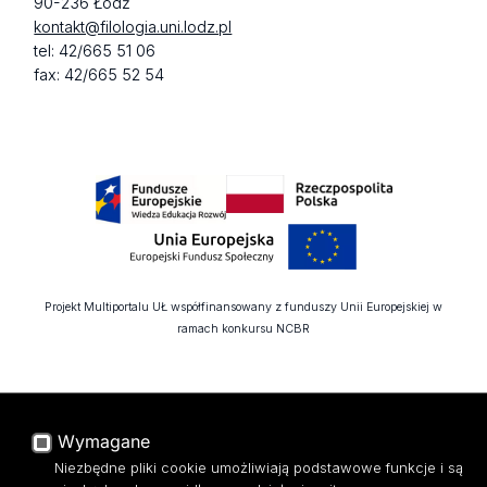
90-236 Łódź
kontakt@filologia.uni.lodz.pl
tel: 42/665 51 06
fax: 42/665 52 54
Projekt Multiportalu UŁ współfinansowany z funduszy Unii Europejskiej w
ramach konkursu NCBR
Wymagane
Niezbędne pliki cookie umożliwiają podstawowe funkcje i są