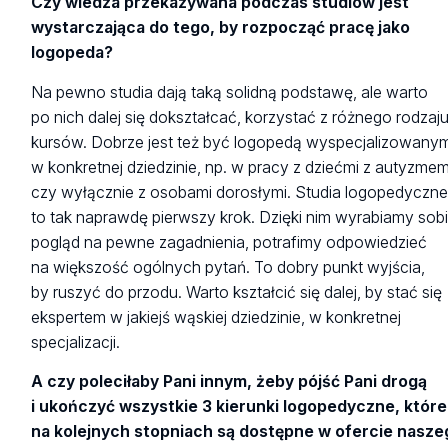
Czy wiedza przekazywana podczas studiów jest
wystarczająca do tego, by rozpocząć pracę jako
logopeda?
Na pewno studia dają taką solidną podstawę, ale warto
po nich dalej się dokształcać, korzystać z różnego rodzaj
kursów. Dobrze jest też być logopedą wyspecjalizowany
w konkretnej dziedzinie, np. w pracy z dziećmi z autyzme
czy wyłącznie z osobami dorosłymi. Studia logopedyczn
to tak naprawdę pierwszy krok. Dzięki nim wyrabiamy sob
pogląd na pewne zagadnienia, potrafimy odpowiedzieć
na większość ogólnych pytań. To dobry punkt wyjścia,
by ruszyć do przodu. Warto kształcić się dalej, by stać się
ekspertem w jakiejś wąskiej dziedzinie, w konkretnej
specjalizacji.
A czy poleciłaby Pani innym, żeby pójść Pani drogą
i ukończyć wszystkie 3 kierunki logopedyczne, które
na kolejnych stopniach są dostępne w ofercie nasze