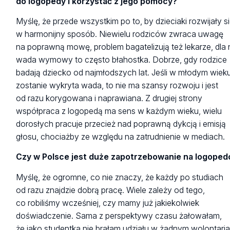
do logopedy i korzystać z jego pomocy?
Myślę, że przede wszystkim po to, by dzieciaki rozwijały s
w harmonijny sposób. Niewielu rodziców zwraca uwagę
na poprawną mowę, problem bagatelizują też lekarze, dla 
wada wymowy to często błahostka. Dobrze, gdy rodzice
badają dziecko od najmłodszych lat. Jeśli w młodym wiek
zostanie wykryta wada, to nie ma szansy rozwoju i jest
od razu korygowana i naprawiana. Z drugiej strony
współpraca z logopedą ma sens w każdym wieku, wielu
dorosłych pracuje przecież nad poprawną dykcją i emisją
głosu, chociażby ze względu na zatrudnienie w mediach.
Czy w Polsce jest duże zapotrzebowanie na logope
Myślę, że ogromne, co nie znaczy, że każdy po studiach
od razu znajdzie dobrą pracę. Wiele zależy od tego,
co robiliśmy wcześniej, czy mamy już jakiekolwiek
doświadczenie. Sama z perspektywy czasu żałowałam,
że jako studentka nie brałam udziału w żadnym wolontaria