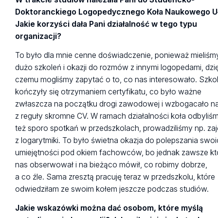
Doktoranckiego Logopedycznego Koła Naukowego U
Jakie korzyści dała Pani działalność w tego typu
organizacji?
To było dla mnie cenne doświadczenie, ponieważ mieliśm
dużo szkoleń i okazji do rozmów z innymi logopedami, dzię
czemu mogliśmy zapytać o to, co nas interesowało. Szko
kończyły się otrzymaniem certyfikatu, co było ważne
zwłaszcza na początku drogi zawodowej i wzbogacało n
z reguły skromne CV. W ramach działalności koła odbyliś
też sporo spotkań w przedszkolach, prowadziliśmy np. zaj
z logarytmiki. To było świetna okazja do polepszania swo
umiejętności pod okiem fachowców, bo jednak zawsze kt
nas obserwował i na bieżąco mówił, co robimy dobrze,
a co źle. Sama zresztą pracuję teraz w przedszkolu, które
odwiedziłam ze swoim kołem jeszcze podczas studiów.
Jakie wskazówki można dać osobom, które myślą