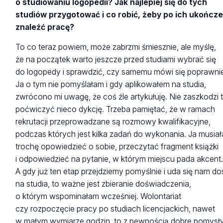
o studiowaniu logopedii? Jak najlepiej się do tych
studiów przygotować i co robić, żeby po ich ukończe
znaleźć pracę?
To co teraz powiem, może zabrzmi śmiesznie, ale myślę,
że na początek warto jeszcze przed studiami wybrać się
do logopedy i sprawdzić, czy samemu mówi się poprawni
Ja o tym nie pomyślałam i gdy aplikowałem na studia,
zwrócono mi uwagę, że coś źle artykułuję. Nie zaszkodzi 
poćwiczyć nieco dykcję. Trzeba pamiętać, że w ramach
rekrutacji przeprowadzane są rozmowy kwalifikacyjne,
podczas których jest kilka zadań do wykonania. Ja musia
trochę opowiedzieć o sobie, przeczytać fragment książki
i odpowiedzieć na pytanie, w którym miejscu pada akcent
A gdy już ten etap przejdziemy pomyślnie i uda się nam do
na studia, to ważne jest zbieranie doświadczenia,
o którym wspominałam wcześniej. Wolontariat
czy rozpoczęcie pracy po studiach licencjackich, nawet
w małym wymiarze godzin, to z pewnością dobre pomysły