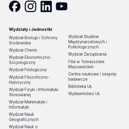
Facebook
Instagram
LinkedIn
YouTube
Wydziały i Jednostki
Wydział Studiów
Wydział Biologii i Ochrony
Międzynarodowych i
Środowiska
Politologicznych
Wydział Chemii
Wydział Zarządzania
Wydział Ekonomiczno-
Filia w Tomaszowie
Socjologiczny
Mazowieckim
Wydział Filologiczny
Centra naukowe i zespoły
Wydział Filozoficzno-
badawcze
Historyczny
Biblioteka UŁ
Wydział Fizyki i Informatyki
Wydawnictwo UŁ
Stosowanej
Wydział Matematyki i
Informatyki
Wydział Nauk
Geograficznych
Wydział Nauk o