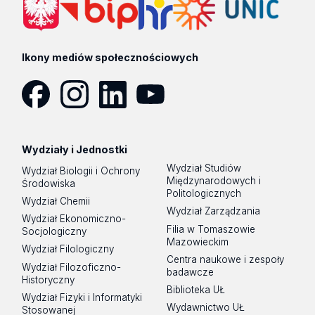
Ikony mediów społecznościowych
Facebook
Instagram
LinkedIn
YouTube
Wydziały i Jednostki
Wydział Studiów
Wydział Biologii i Ochrony
Międzynarodowych i
Środowiska
Politologicznych
Wydział Chemii
Wydział Zarządzania
Wydział Ekonomiczno-
Filia w Tomaszowie
Socjologiczny
Mazowieckim
Wydział Filologiczny
Centra naukowe i zespoły
Wydział Filozoficzno-
badawcze
Historyczny
Biblioteka UŁ
Wydział Fizyki i Informatyki
Wydawnictwo UŁ
Stosowanej