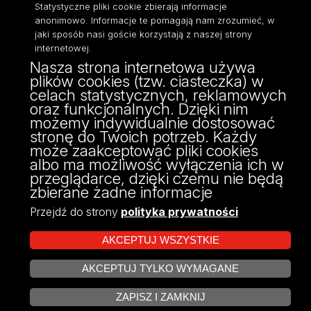
Statystyczne pliki cookie zbierają informacje
anonimowo. Informacje te pomagają nam zrozumieć, w
jaki sposób nasi goście korzystają z naszej strony
internetowej.
Nasza strona internetowa używa
ul. Pomorska 171/173
plików cookies (tzw. ciasteczka) w
90-236 Łódź
celach statystycznych, reklamowych
kontakt@filologia.uni.lodz.pl
oraz funkcjonalnych. Dzięki nim
tel: 42/665 51 06
możemy indywidualnie dostosować
fax: 42/665 52 54
stronę do Twoich potrzeb. Każdy
może zaakceptować pliki cookies
albo ma możliwość wyłączenia ich w
przeglądarce, dzięki czemu nie będą
zbierane żadne informacje
Przejdź do strony
polityka prywatności
AKCEPTUJ WSZYSTKIE
AKCEPTUJ TYLKO WYMAGANE
Projekt Multiportalu UŁ współfinansowany z funduszy Unii Europejskiej w
ZARZĄDZAJ COOKIES
ramach konkursu NCBR
ZAPISZ I ZAMKNIJ