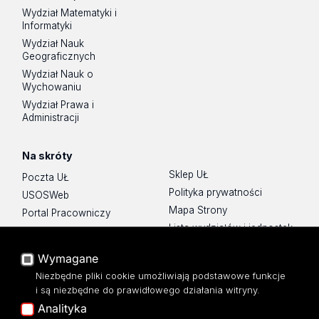
Wydział Matematyki i
Informatyki
Wydział Nauk
Geograficznych
Wydział Nauk o
Wychowaniu
Wydział Prawa i
Administracji
Na skróty
Sklep UŁ
Poczta UŁ
Polityka prywatności
USOSWeb
Mapa Strony
Portal Pracowniczy
Lista wydziałów i jednostek
Baza Aktów Własnych
Platforma e-learningowa
Wymagane
Moodle
Niezbędne pliki cookie umożliwiają podstawowe funkcje
Eksperci UŁ
i są niezbędne do prawidłowego działania witryny.
Polityka Prywatności
Analityka
Dostępność