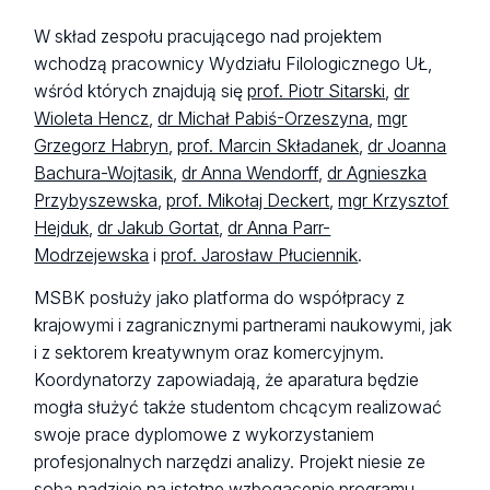
W skład zespołu pracującego nad projektem
wchodzą pracownicy Wydziału Filologicznego UŁ,
wśród których znajdują się
prof. Piotr Sitarski
,
dr
Wioleta Hencz
,
dr Michał Pabiś-Orzeszyna
,
mgr
Grzegorz Habryn
,
prof. Marcin Składanek
,
dr Joanna
Bachura-Wojtasik
,
dr Anna Wendorff
,
dr Agnieszka
Przybyszewska
,
prof. Mikołaj Deckert
,
mgr Krzysztof
Hejduk
,
dr Jakub Gortat
,
dr Anna Parr-
Modrzejewska
i
prof. Jarosław Płuciennik
.
MSBK posłuży jako platforma do współpracy z
krajowymi i zagranicznymi partnerami naukowymi, jak
i z sektorem kreatywnym oraz komercyjnym.
Koordynatorzy zapowiadają, że aparatura będzie
mogła służyć także studentom chcącym realizować
swoje prace dyplomowe z wykorzystaniem
profesjonalnych narzędzi analizy. Projekt niesie ze
sobą nadzieje na istotne wzbogacenie programu