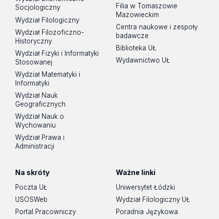
Filia w Tomaszowie
Socjologiczny
Mazowieckim
Wydział Filologiczny
Centra naukowe i zespoły
Wydział Filozoficzno-
badawcze
Historyczny
Biblioteka UŁ
Wydział Fizyki i Informatyki
Wydawnictwo UŁ
Stosowanej
Wydział Matematyki i
Informatyki
Wydział Nauk
Geograficznych
Wydział Nauk o
Wychowaniu
Wydział Prawa i
Administracji
Na skróty
Ważne linki
Poczta UŁ
Uniwersytet Łódzki
USOSWeb
Wydział Filologiczny UŁ
Portal Pracowniczy
Poradnia Językowa