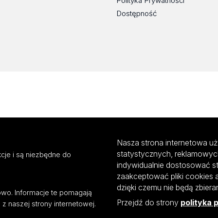
Polityka Prywatności
Dostępność
Nasza strona internetowa uż
statystycznych, reklamowyc
cje i są niezbędne do
indywidualnie dostosować s
zaakceptować pliki cookies 
dzięki czemu nie będą zbier
mowo. Informacje te pomagają
Przejdź do strony
polityka 
z naszej strony internetowej.