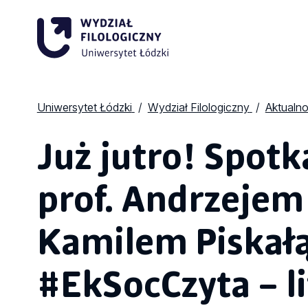
Uniwersytet Łódzki
Wydział Filologiczny
Aktualno
Już jutro! Spotk
prof. Andrzejem F
Kamilem Piskał
#EkSocCzyta – li