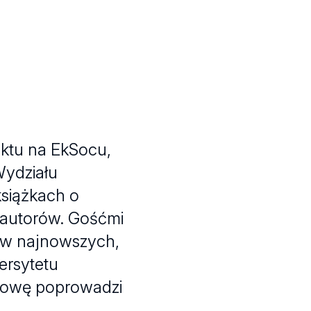
aktu na EkSocu,
Wydziału
siążkach o
 autorów. Gośćmi
jów najnowszych,
ersytetu
zmowę poprowadzi