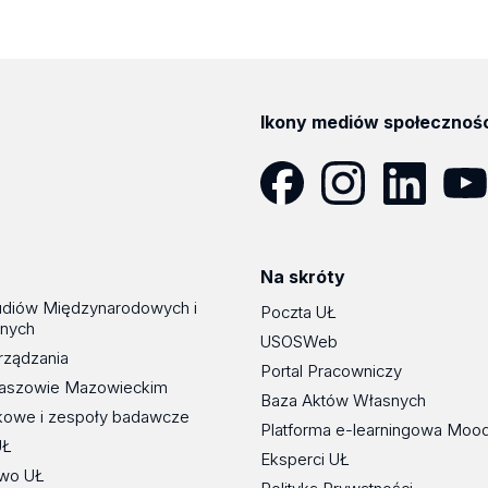
Ikony mediów społecznoś
Facebook
Instagram
LinkedIn
YouT
Na skróty
udiów Międzynarodowych i
Poczta UŁ
znych
USOSWeb
rządzania
Portal Pracowniczy
maszowie Mazowieckim
Baza Aktów Własnych
kowe i zespoły badawcze
Platforma e-learningowa Moo
UŁ
Eksperci UŁ
wo UŁ