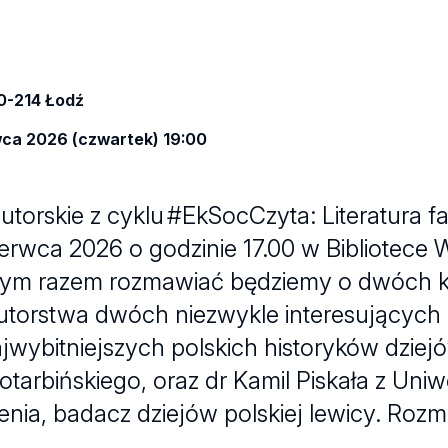
90-214 Łodź
wca 2026 (czwartek) 19:00
torskie z cyklu #EkSocCzyta: Literatura f
zerwca 2026 o godzinie 17.00 w Bibliotece 
Tym razem rozmawiać będziemy o dwóch k
torstwa dwóch niezwykle interesujących
najwybitniejszych polskich historyków dzie
tarbińskiego, oraz dr Kamil Piskała z Uniw
enia, badacz dziejów polskiej lewicy. Ro