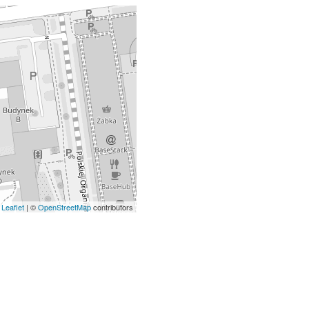
Leaflet
| ©
OpenStreetMap
contributors