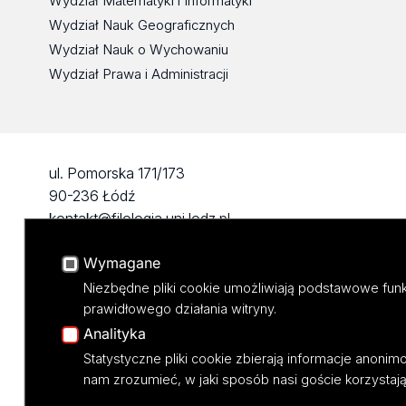
Wydział Matematyki i Informatyki
Wydział Nauk Geograficznych
Wydział Nauk o Wychowaniu
Wydział Prawa i Administracji
ul. Pomorska 171/173
90-236 Łódź
kontakt@filologia.uni.lodz.pl
tel: 42/665 51 06
Wymagane
fax: 42/665 52 54
Niezbędne pliki cookie umożliwiają podstawowe funk
prawidłowego działania witryny.
Analityka
Statystyczne pliki cookie zbierają informacje anoni
nam zrozumieć, w jaki sposób nasi goście korzystają 