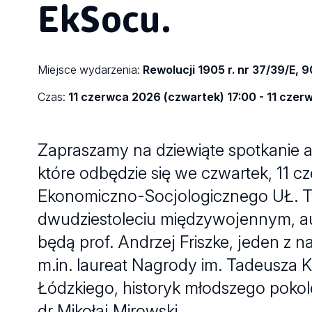
EkSocu.
Miejsce wydarzenia:
Rewolucji 1905 r. nr 37/39/E, 
Czas:
11 czerwca 2026 (czwartek) 17:00 - 11 czer
Zapraszamy na dziewiąte spotkanie au
które odbędzie się we czwartek, 11 c
Ekonomiczno-Socjologicznego UŁ. 
dwudziestoleciu międzywojennym, au
będą prof. Andrzej Friszke, jeden z 
m.in. laureat Nagrody im. Tadeusza Ko
Łódzkiego, historyk młodszego pokol
dr Mikołaj Mirowski.