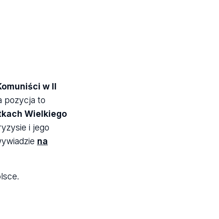
omuniści w II
 pozycja to
tkach Wielkiego
yzysie i jego
 wywiadzie
na
olsce.